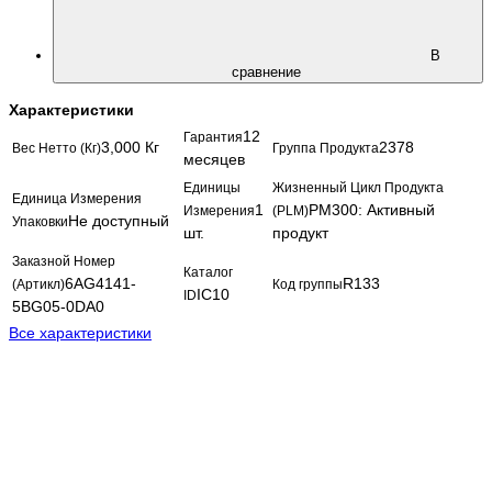
В
сравнение
Характеристики
12
Гарантия
3,000 Кг
2378
Вес Нетто (Кг)
Группа Продукта
месяцев
Единицы
Жизненный Цикл Продукта
Единица Измерения
1
PM300: Активный
Измерения
(PLM)
Не доступный
Упаковки
шт.
продукт
Заказной Номер
Каталог
6AG4141-
R133
(Артикл)
Код группы
IC10
ID
5BG05-0DA0
Все характеристики