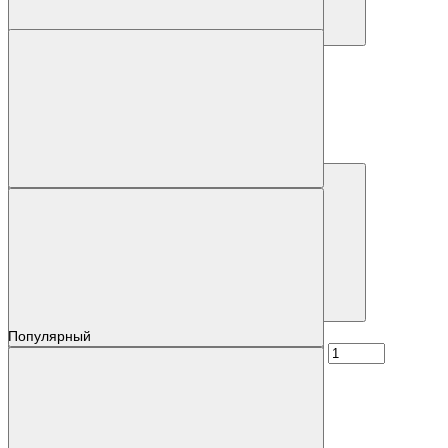
Купить
Наличие: уточняйте
Код товара: 63219-01
6AG4102-0DL10-1EX0
7 548 518 р.
Купить
Популярный
Наличие: уточняйте
Код товара: 46811-01
6AG4114-3LT77-0BB0
609 150 р.