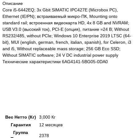
Описание
Core i5-6442EQ; 3x Gbit SIMATIC IPC427E (Microbox PC),
Ethernet (IE/PN); встраиваемый микро-ПК, Mounting onto
standard rail; встроенная видеокарта HD, 4x 8 GB and NVRAM;
USB V3.0 (высокий ток), PCI-E (опция), питание =24 В; Without
RS232/485, without PCIe; Windows 10 Enterprise 2019 LTSC (64-
bit), MUI (english, german, french, italian, spanish), for Celeron, i3
and i5, Without replaceable mass storage; 256 GB Eco SSD;
Without SIMATIC software; 24 V DC industrial power supply
Технические характеристики 6AG4141-5BG05-0DA0
Вес Нетто (Кг)
3,000 Кг
Гарантия
12 месяцев
Группа
2378