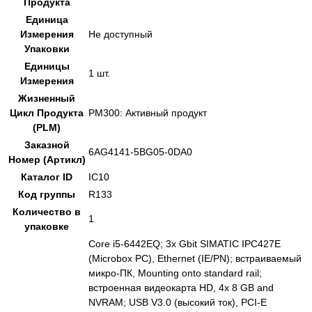
Продукта
Единица
Измерения
Не доступный
Упаковки
Единицы
1 шт.
Измерения
Жизненный
Цикл Продукта
PM300: Активный продукт
(PLM)
Заказной
6AG4141-5BG05-0DA0
Номер (Артикл)
Каталог ID
IC10
Код группы
R133
Количество в
1
упаковке
Core i5-6442EQ; 3x Gbit SIMATIC IPC427E
(Microbox PC), Ethernet (IE/PN); встраиваемый
микро-ПК, Mounting onto standard rail;
встроенная видеокарта HD, 4x 8 GB and
NVRAM; USB V3.0 (высокий ток), PCI-E