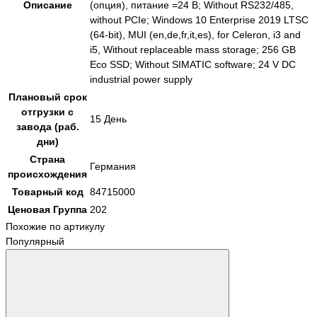
Описание
(опция), питание =24 В; Without RS232/485,
without PCIe; Windows 10 Enterprise 2019 LTSC
(64-bit), MUI (en,de,fr,it,es), for Celeron, i3 and
i5, Without replaceable mass storage; 256 GB
Eco SSD; Without SIMATIC software; 24 V DC
industrial power supply
Плановый срок
отгрузки с
15 День
завода (раб.
дни)
Страна
Германия
происхождения
Товарный код
84715000
Ценовая Группа
202
Похожие по артикулу
Популярный