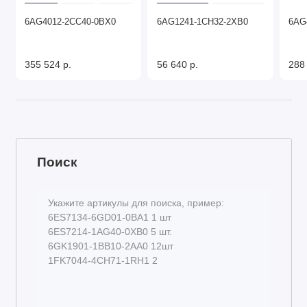
6AG4012-2CC40-0BX0
6AG1241-1CH32-2XB0
6AG
355 524 р.
56 640 р.
288
Поиск