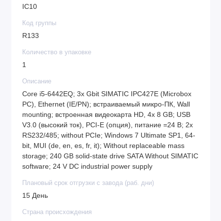
IC10
Код группы
R133
Количество в упаковке
1
Описание
Core i5-6442EQ; 3x Gbit SIMATIC IPC427E (Microbox
PC), Ethernet (IE/PN); встраиваемый микро-ПК, Wall
mounting; встроенная видеокарта HD, 4x 8 GB; USB
V3.0 (высокий ток), PCI-E (опция), питание =24 В; 2x
RS232/485; without PCIe; Windows 7 Ultimate SP1, 64-
bit, MUI (de, en, es, fr, it); Without replaceable mass
storage; 240 GB solid-state drive SATA Without SIMATIC
software; 24 V DC industrial power supply
Плановый срок отгрузки с завода (раб. дни)
15 День
Страна происхождения