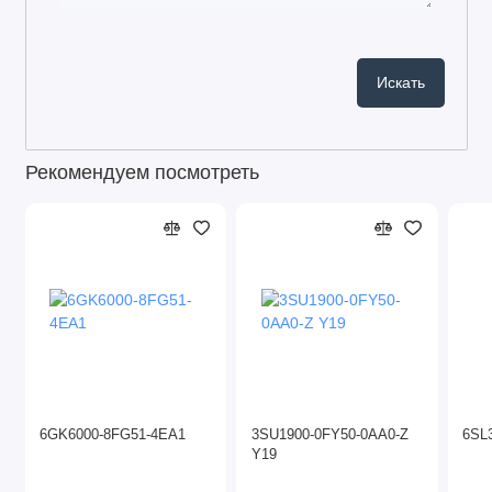
Рекомендуем посмотреть
6GK6000-8FG51-4EA1
3SU1900-0FY50-0AA0-Z
6SL
Y19