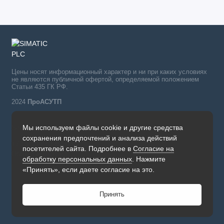
Цены носят информационный характер и ни при каких условиях
не являются публичной офертой, определяемой положением
Статьи 435 ГК РФ.
2024
ПроАСУТП
Мы используем файлы cookie и другие средства
Simatic в России тел.:
сохранения предпочтений и анализа действий
+7 (342) 273-82-09
посетителей сайта. Подробнее в
Согласие на
Обратный звонок
обработку персональных данных
. Нажмите
Будни, с 09.00 до 19.00
«Принять», если даете согласие на это.
Принять