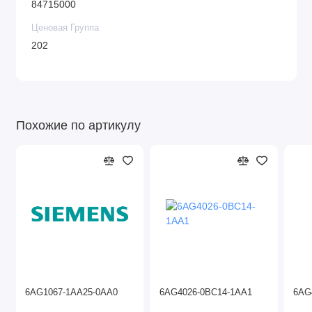
84715000
Ценовая Группа
202
Похожие по артикулу
6AG1067-1AA25-0AA0
6AG4026-0BC14-1AA1
6AG