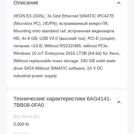
Описание
XEON E3-1505L; 3x Gbit Ethernet SIMATIC IPC427E
(Microbox PC), (IE/PN); встраиваемый микро-ПК,
Mounting onto standard rail; встроенная видеокарта
HD, 4x 8 GB; USB V3.0 (высокий ток), PCI-E (опция),
питание =24 В; Without RS232/485, without PCIe;
Windows 10 IoT Enterprise 2016 LTSB (64-bit) für Xeon,
Without replaceable mass storage; 240 GB solid-state
drive SATA Without SIMATIC software; 24 V DC
industrial power supply
Технические характеристики 6AG4141-
7BB08-0FA0
Вес Нетто (Кг)
3,000 Кг