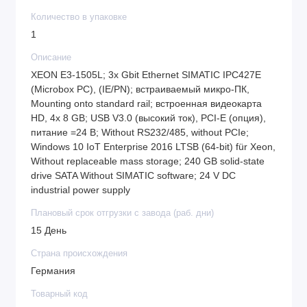
Количество в упаковке
1
Описание
XEON E3-1505L; 3x Gbit Ethernet SIMATIC IPC427E
(Microbox PC), (IE/PN); встраиваемый микро-ПК,
Mounting onto standard rail; встроенная видеокарта
HD, 4x 8 GB; USB V3.0 (высокий ток), PCI-E (опция),
питание =24 В; Without RS232/485, without PCIe;
Windows 10 IoT Enterprise 2016 LTSB (64-bit) für Xeon,
Without replaceable mass storage; 240 GB solid-state
drive SATA Without SIMATIC software; 24 V DC
industrial power supply
Плановый срок отгрузки с завода (раб. дни)
15 День
Страна происхождения
Германия
Товарный код