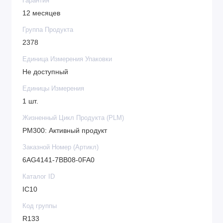
Гарантия
12 месяцев
Группа Продукта
2378
Единица Измерения Упаковки
Не доступный
Единицы Измерения
1 шт.
Жизненный Цикл Продукта (PLM)
PM300: Активный продукт
Заказной Номер (Артикл)
6AG4141-7BB08-0FA0
Каталог ID
IC10
Код группы
R133