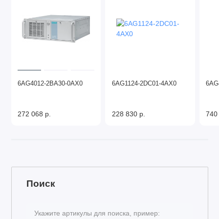
6AG4012-2BA30-0AX0
6AG1124-2DC01-4AX0
6AG
272 068 р.
228 830 р.
740
Поиск