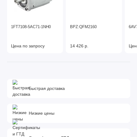
1FT7108-5AC71-1NH0
BPZ:QFM2160
6AV
Цена по запросу
14 426 р.
Цен
Быстрая доставка
Низкие цены