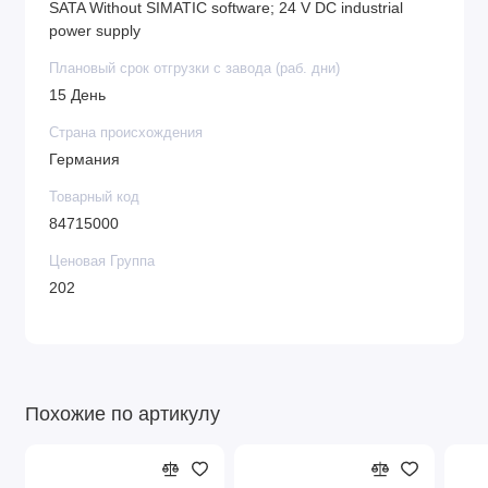
SATA Without SIMATIC software; 24 V DC industrial
power supply
Плановый срок отгрузки с завода (раб. дни)
15 День
Страна происхождения
Германия
Товарный код
84715000
Ценовая Группа
202
Похожие по артикулу