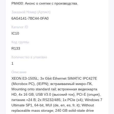
PM400: Анонс о снятии с производства.
Заказной Номер (Артикл)
6AG4141-7BC44-0FA0
Каталог ID
IC10
Код группы
R133
Количество в упаковке
1
Описание
XEON E3-1505L; 3x Gbit Ethernet SIMATIC IPC427E
(Microbox PC), (IE/PN); встраиваемый микро-ПК,
Mounting onto standard rail; встроенная видеокарта
HD, 4x 16 GB; USB V3.0 (высокий ток), PCI-E (опция),
питание =24 В; 2x RS232/485; 1x PCIe (x4); Windows 7
Ultimate SP1, 64-bit, MUI (de, en, es, fr, it); Without
replaceable mass storage; 240 GB solid-state drive