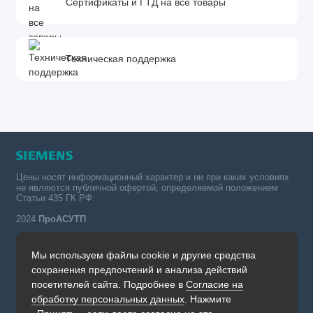
Сертификаты и ГТД на все товары
Техническая поддержка
Цены носят информационный характер и ни при каких условиях
не являются публичной офертой, определяемой положением
Статьи 435 ГК РФ.
2024
ПроАСУТП
Мы используем файлы cookie и другие средства
Simatic в России тел.:
сохранения предпочтений и анализа действий
+7 (342) 273-82-09
посетителей сайта. Подробнее в
Согласие на
Обратный звонок
обработку персональных данных
. Нажмите
Будни, с 09.00 до 19.00