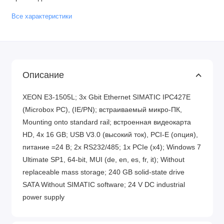
Все характеристики
Описание
XEON E3-1505L; 3x Gbit Ethernet SIMATIC IPC427E
(Microbox PC), (IE/PN); встраиваемый микро-ПК,
Mounting onto standard rail; встроенная видеокарта
HD, 4x 16 GB; USB V3.0 (высокий ток), PCI-E (опция),
питание =24 В; 2x RS232/485; 1x PCIe (x4); Windows 7
Ultimate SP1, 64-bit, MUI (de, en, es, fr, it); Without
replaceable mass storage; 240 GB solid-state drive
SATA Without SIMATIC software; 24 V DC industrial
power supply