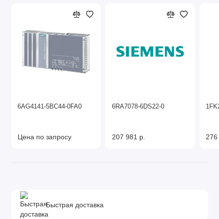
6AG4141-5BC44-0FA0
6RA7078-6DS22-0
1FK
Цена по запросу
207 981 р.
276
Быстрая доставка