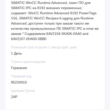
SIMATIC WinCC Runtime Advanced, пакет ПО для
SIMATIC IPC на 8192 внешних переменных;
содержит: WinCC Runtime Advanced 8192 PowerTags
V16, SIMATIC WinCC Recipes+Logging для Runtime
Advanced; доступен только при заказе такого же
количества промышленных ПК SIMATIC IPC в этом же
заказе * Содержимое:6AV2104-0KA06-0AA0 and
6AV2107-0HA00-0BB0
Плановый срок отгрузки с завода (раб. дни)
1 День
Страна происхождения
Германия
Товарный код
85234910
Ценовая Группа
2AP