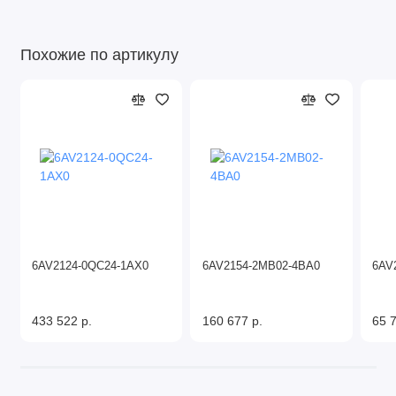
Похожие по артикулу
6AV2124-0QC24-1AX0
6AV2154-2MB02-4BA0
6AV
433 522 р.
160 677 р.
65 7