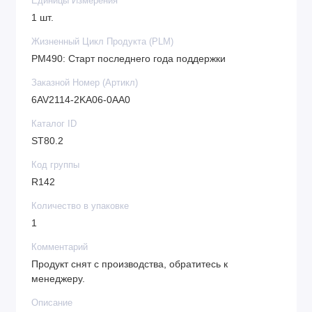
Единицы Измерения
1 шт.
Жизненный Цикл Продукта (PLM)
PM490: Старт последнего года поддержки
Заказной Номер (Артикл)
6AV2114-2KA06-0AA0
Каталог ID
ST80.2
Код группы
R142
Количество в упаковке
1
Комментарий
Продукт снят с производства, обратитесь к
менеджеру.
Описание