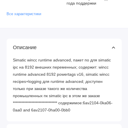
года поддержки
Все характеристики
Описание
Simatic wincc runtime advanced, пакет по для simatic
ipc на 8192 внешних переменных; содержит: wincc
runtime advanced 8192 powertags v16, simatic wincc
recipes+logging для runtime advanced; доступен
только при заказе такого же количества
промышленных пк simatic ipc в этом же заказе
******************************* содержимое:6av2104-0ka06-
0aa0 and 6av2107-0ha00-0bb0