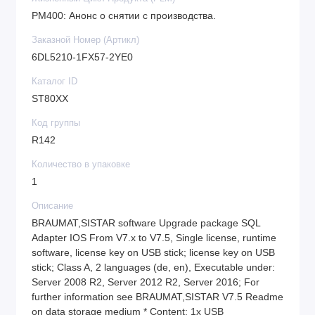
PM400: Анонс о снятии с производства.
Заказной Номер (Артикл)
6DL5210-1FX57-2YE0
Каталог ID
ST80XX
Код группы
R142
Количество в упаковке
1
Описание
BRAUMAT,SISTAR software Upgrade package SQL
Adapter IOS From V7.x to V7.5, Single license, runtime
software, license key on USB stick; license key on USB
stick; Class A, 2 languages (de, en), Executable under:
Server 2008 R2, Server 2012 R2, Server 2016; For
further information see BRAUMAT,SISTAR V7.5 Readme
on data storage medium * Content: 1x USB