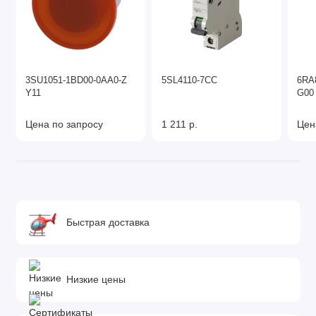
3SU1051-1BD00-0AA0-Z
5SL4110-7CC
6RA
Y11
G00
Цена по запросу
1 211 р.
Цен
Быстрая доставка
Низкие цены