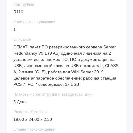
Код группы
R116
Количество в упаковке
1
Описание
CEMAT, пакет ПО резервированного сервера Server
Redundancy V9.1 (9 AS) одиночная лицензия на 2
установки исполняемое ПО, ПО и документация на
USB, лицензионный ключ на USB-накопителе, CLASS
A, 2 языка (G, E), работа под WIN Server 2019
целевое аппаратное обеспечение: рабочая станция
PCS 7 IPC, * содержимое: 3x USB
Плановый срок отгрузки с завода (раб. дни)
5 День
Размеры Упаковки
19,00 x 24,00 x 2,30
Страна происхождения