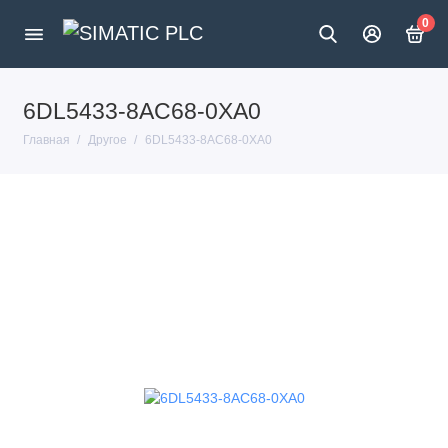
0
6DL5433-8AC68-0XA0
Главная
Другое
6DL5433-8AC68-0XA0