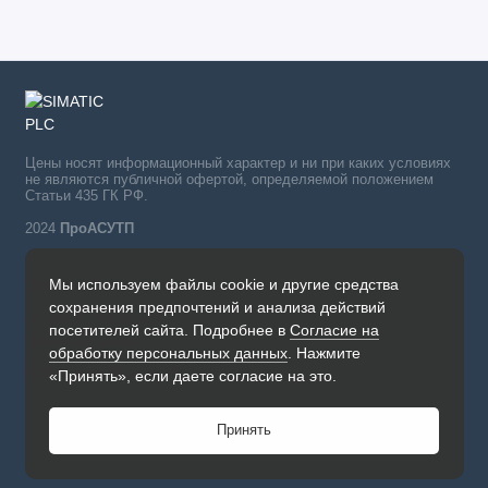
Цены носят информационный характер и ни при каких условиях
не являются публичной офертой, определяемой положением
Статьи 435 ГК РФ.
2024
ПроАСУТП
Мы используем файлы cookie и другие средства
Simatic в России тел.:
сохранения предпочтений и анализа действий
+7 (342) 273-82-09
посетителей сайта. Подробнее в
Согласие на
Обратный звонок
обработку персональных данных
. Нажмите
Будни, с 09.00 до 19.00
«Принять», если даете согласие на это.
Принять