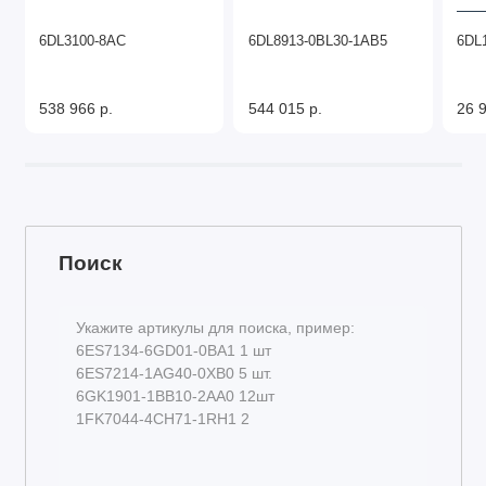
6DL3100-8AC
6DL8913-0BL30-1AB5
6DL
538 966 р.
544 015 р.
26 9
Поиск