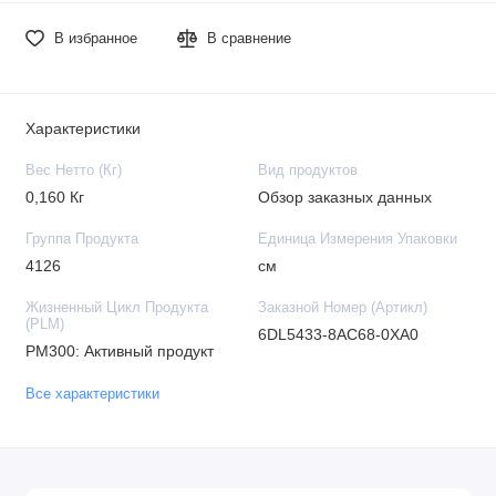
В избранное
В сравнение
Характеристики
Вес Нетто (Кг)
Вид продуктов
0,160 Кг
Обзор заказных данных
Группа Продукта
Единица Измерения Упаковки
4126
см
Жизненный Цикл Продукта
Заказной Номер (Артикл)
(PLM)
6DL5433-8AC68-0XA0
PM300: Активный продукт
Все характеристики