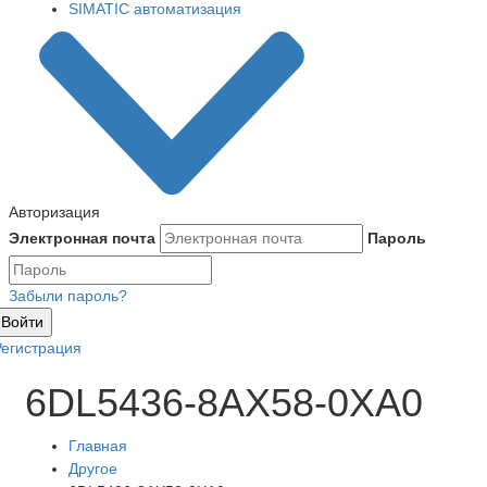
SIMATIC автоматизация
Авторизация
Электронная почта
Пароль
Забыли пароль?
Войти
Регистрация
6DL5436-8AX58-0XA0
Главная
Другое