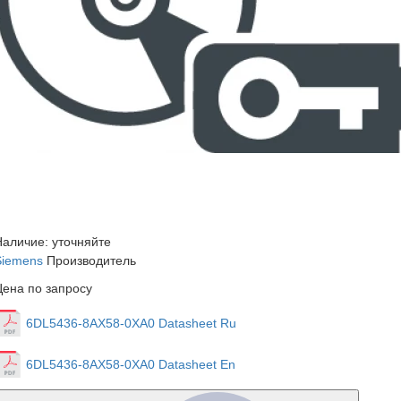
Наличие: уточняйте
Siemens
Производитель
Цена по запросу
6DL5436-8AX58-0XA0 Datasheet Ru
6DL5436-8AX58-0XA0 Datasheet En