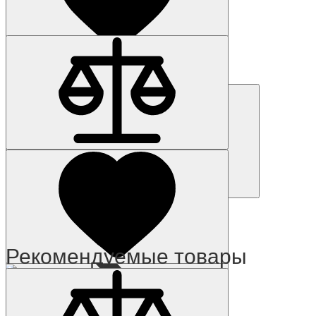
Наличие: уточняйте
Код товара: 28083-01
6DL1133-6CV50-0AM0
4 062 р.
Купить
Рекомендуемые товары