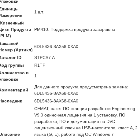
Упаковки
Единицы
1 шт.
Измерения
Жизненный
Цикл Продукта
PM410: Поддержка продукта завершена
(PLM)
Заказной
6DL5436-8AX58-0XA0
Номер (Артикл)
Каталог ID
STPCS7.A
Код группы
R1TP
Количество в
1
упаковке
Для данного продукта предусмотрена замена:
Комментарий
6DL5436-8AX68-0XA0
Наследник
6DL5436-8AX68-0XA0
CEMAT, пакет ПО станции разработки Engineering
V9.0 одиночная лицензия на 1 установку, ПО
разработки, ПО и документация на DVD
лицензионный ключ на USB-накопителе, класс A, 
Описание
языка (G, E), работа под ОС Windows 7