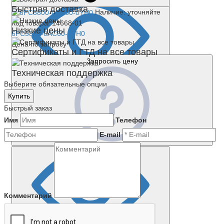
Быстрая доставка
Наличие: уточняйте
Код товара: 14668-01
Низкие цены
6FC5800-0AC60-0YH0
Цена по запросу
Сертификаты и ГТД на все товары
Запросить цену
Техническая поддержка
Выберите обязательные опции
Купить
Быстрый заказ
Имя
Телефон
E-mail
Комментарий