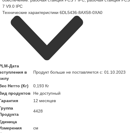
обеспечение: рабочая станция PCS 7 IPC, рабочая станция PCS
7 V9.0 IPC
Технические характеристики 6DL5436-8AX58-0XA0
PLM-Дата
вступления в
Продукт больше не поставляется с: 01.10.2023
силу
Вес Нетто (Кг)
0,193 Кг
Вид продуктов
Не доступный
Гарантия
12 месяцев
Группа
4428
Продукта
Единица
Измерения
см