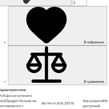
В избранное
В сравнение
Характеристики
PLM-Дата вступления в
Продукт больше не
Не
силу
Вид продуктов
0,193 Кг
Вес Нетто (Кг)
поставляется с:
доступный