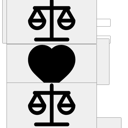
Наличие: уточняйте
Код товара: 14166-01
7MH4980-2AA01
86 208 р.
Купить
Наличие: уточняйте
Код товара: 2696-01
6ES7658-1FX58-2YH5
Цена по запросу
Запросить цену