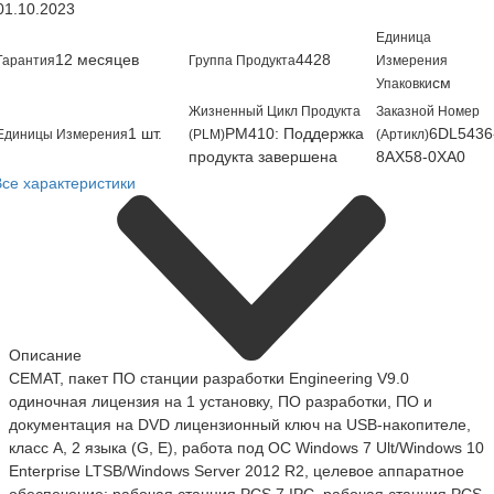
01.10.2023
Единица
12 месяцев
4428
Гарантия
Группа Продукта
Измерения
см
Упаковки
Жизненный Цикл Продукта
Заказной Номер
1 шт.
PM410: Поддержка
6DL5436
Единицы Измерения
(PLM)
(Артикл)
продукта завершена
8AX58-0XA0
Все характеристики
Описание
CEMAT, пакет ПО станции разработки Engineering V9.0
одиночная лицензия на 1 установку, ПО разработки, ПО и
документация на DVD лицензионный ключ на USB-накопителе,
класс A, 2 языка (G, E), работа под ОС Windows 7 Ult/Windows 10
Enterprise LTSB/Windows Server 2012 R2, целевое аппаратное