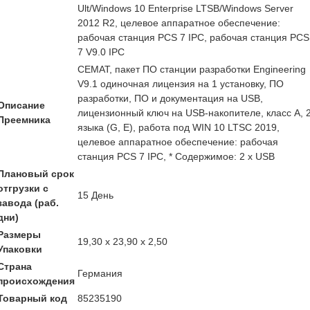
Ult/Windows 10 Enterprise LTSB/Windows Server
2012 R2, целевое аппаратное обеспечение:
рабочая станция PCS 7 IPC, рабочая станция PCS
7 V9.0 IPC
CEMAT, пакет ПО станции разработки Engineering
V9.1 одиночная лицензия на 1 установку, ПО
разработки, ПО и документация на USB,
Описание
лицензионный ключ на USB-накопителе, класс A, 
Преемника
языка (G, E), работа под WIN 10 LTSC 2019,
целевое аппаратное обеспечение: рабочая
станция PCS 7 IPC, * Содержимое: 2 x USB
Плановый срок
отгрузки с
15 День
завода (раб.
дни)
Размеры
19,30 x 23,90 x 2,50
Упаковки
Страна
Германия
происхождения
Товарный код
85235190