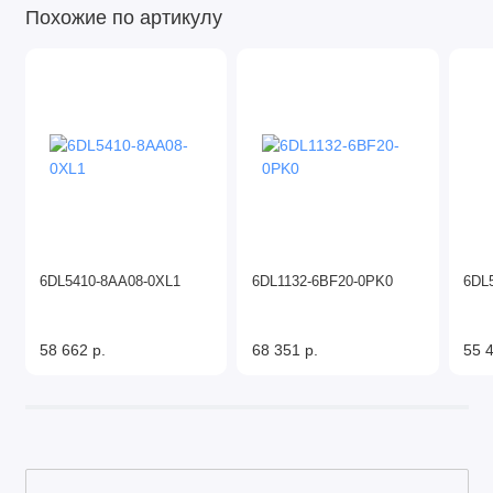
Похожие по артикулу
6DL5410-8AA08-0XL1
6DL1132-6BF20-0PK0
6DL
58 662 р.
68 351 р.
55 4