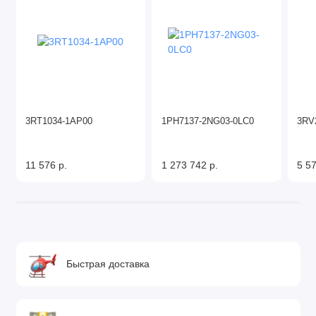
3RT1034-1AP00
1PH7137-2NG03-0LC0
3RV
11 576 р.
1 273 742 р.
5 57
Быстрая доставка