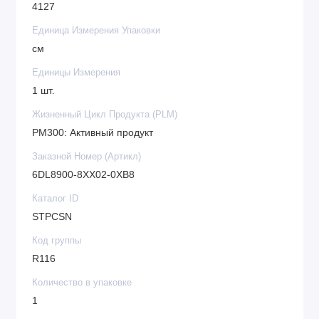
4127
Единица Измерения Упаковки
см
Единицы Измерения
1 шт.
Жизненный Цикл Продукта (PLM)
PM300: Активный продукт
Заказной Номер (Артикл)
6DL8900-8XX02-0XB8
Каталог ID
STPCSN
Код группы
R116
Количество в упаковке
1