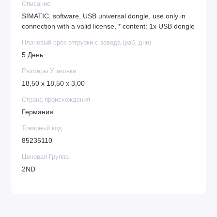
Описание
SIMATIC, software, USB universal dongle, use only in
connection with a valid license, * content: 1x USB dongle
Плановый срок отгрузки с завода (раб. дни)
5 День
Размеры Упаковки
18,50 x 18,50 x 3,00
Страна происхождения
Германия
Товарный код
85235110
Ценовая Группа
2ND