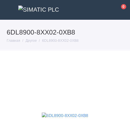
0
6DL8900-8XX02-0XB8
Главная
Другое
6DL8900-8XX02-0XB8