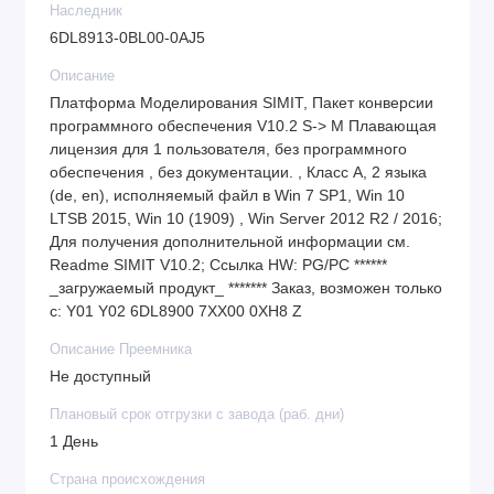
Наследник
6DL8913-0BL00-0AJ5
Описание
Платформа Моделирования SIMIT, Пакет конверсии
программного обеспечения V10.2 S-> M Плавающая
лицензия для 1 пользователя, без программного
обеспечения , без документации. , Класс A, 2 языка
(de, en), исполняемый файл в Win 7 SP1, Win 10
LTSB 2015, Win 10 (1909) , Win Server 2012 R2 / 2016;
Для получения дополнительной информации см.
Readme SIMIT V10.2; Ссылка HW: PG/PC ******
_загружаемый продукт_ ******* Заказ, возможен только
с: Y01 Y02 6DL8900 7XX00 0XH8 Z
Описание Преемника
Не доступный
Плановый срок отгрузки с завода (раб. дни)
1 День
Страна происхождения