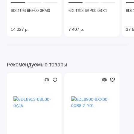
6DL1193-6BH00-0RM0
6DL1193-6BP00-0BX1
6DL
14 027 р.
7 407 р.
37 5
Рекомендуемые товары