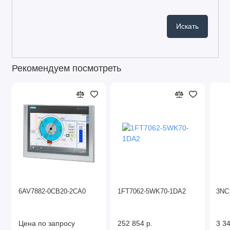
Рекомендуем посмотреть
6AV7882-0CB20-2CA0
1FT7062-5WK70-1DA2
3NC
Цена по запросу
252 854 р.
3 34