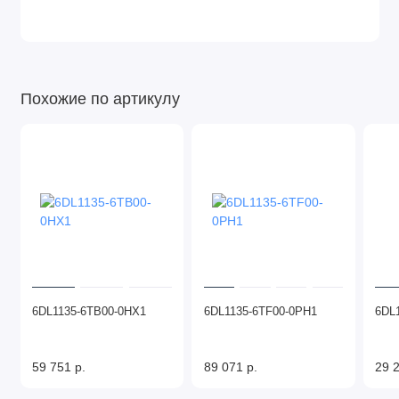
Похожие по артикулу
6DL1135-6TB00-0HX1
6DL1135-6TF00-0PH1
6DL
59 751 р.
89 071 р.
29 2