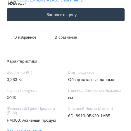
Запросить цену
В избранное
В сравнение
Характеристики
Вес Нетто (Кг)
Вид продуктов
0,263 Кг
Обзор заказных данных
Группа Продукта
Единица Измерения Упаковки
X0JK
см
Жизненный Цикл Продукта
Заказной Номер (Артикл)
(PLM)
6DL8913-0BK20-1AB5
PM300: Активный продукт