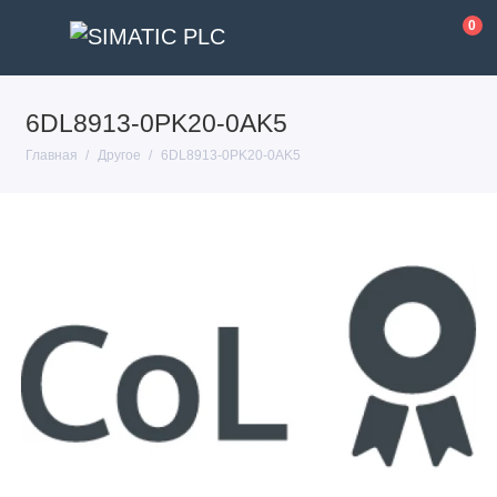
0
6DL8913-0PK20-0AK5
Главная
Другое
6DL8913-0PK20-0AK5