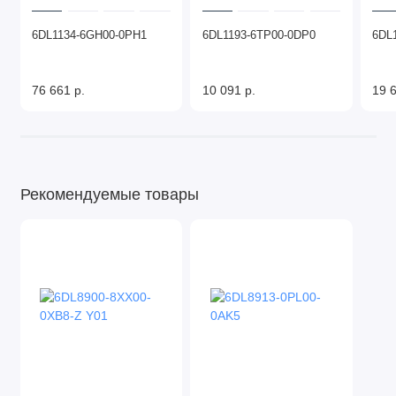
6DL1134-6GH00-0PH1
6DL1193-6TP00-0DP0
6DL
76 661 р.
10 091 р.
19 6
Рекомендуемые товары