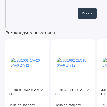
Рекомендуем посмотреть
3SU1001-1AA20-0AA0-Z
3SU1062-2EC10-0AA0-Z
7MH
Y12
Y12
A08
Цена по запросу
Цена по запросу
873