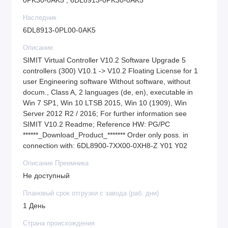
0PK30-0AK5 , 6DL8913-0PK30-0AK5
Наследник
6DL8913-0PL00-0AK5
Описание
SIMIT Virtual Controller V10.2 Software Upgrade 5
controllers (300) V10.1 -> V10.2 Floating License for 1
user Engineering software Without software, without
docum., Class A, 2 languages (de, en), executable in
Win 7 SP1, Win 10 LTSB 2015, Win 10 (1909), Win
Server 2012 R2 / 2016; For further information see
SIMIT V10.2 Readme; Reference HW: PG/PC
******_Download_Product_******* Order only poss. in
connection with: 6DL8900-7XX00-0XH8-Z Y01 Y02
Описание Преемника
Не доступный
Плановый срок отгрузки с завода (раб. дни)
1 День
Страна происхождения