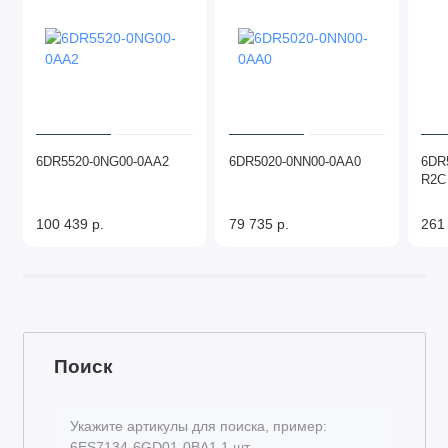
6DR5520-0NG00-0AA2
6DR5020-0NN00-0AA0
6DR
R2C
100 439 р.
79 735 р.
261
Поиск