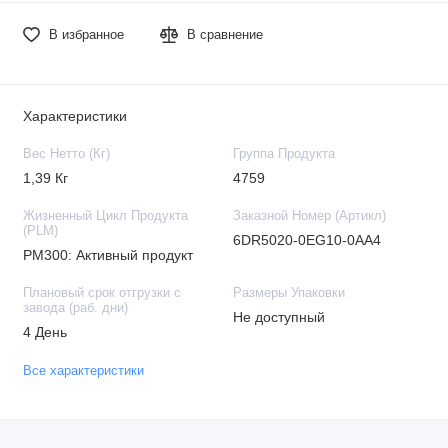
В избранное
В сравнение
Характеристики
Вес Нетто (Кг)
Группа Продукта
1,39 Кг
4759
Жизненный Цикл Продукта
Заказной Номер (Артикл)
(PLM)
6DR5020-0EG10-0AA4
PM300: Активный продукт
Плановый срок отгрузки с
Размеры Упаковки
завода (раб. дни)
Не доступный
4 День
Все характеристики