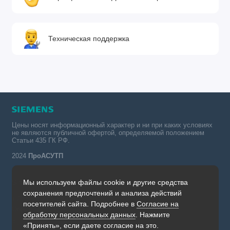
Техническая поддержка
Цены носят информационный характер и ни при каких условиях
не являются публичной офертой, определяемой положением
Статьи 435 ГК РФ.
2024
ПроАСУТП
Мы используем файлы cookie и другие средства
Simatic в России тел.:
сохранения предпочтений и анализа действий
+7 (342) 273-82-09
посетителей сайта. Подробнее в
Согласие на
Обратный звонок
обработку персональных данных
. Нажмите
Будни, с 09.00 до 19.00
«Принять», если даете согласие на это.