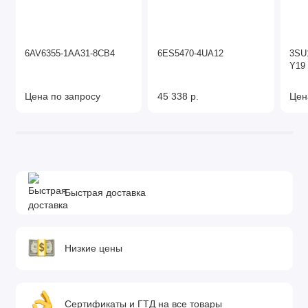
6AV6355-1AA31-8CB4
6ES5470-4UA12
3SU
Y19
Цена по запросу
45 338 р.
Цен
Быстрая доставка
Низкие цены
Сертификаты и ГТД на все товары