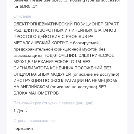
Замена:Please use 6DR5..3* housing type as successor
for 6DR5..1*
Описание
ЭЛЕКТРОПНЕВМАТИЧЕСКИЙ ПОЗИЦИОНЕР SIPART
PS2, ДЛЯ ПОВОРОТНЫХ И ЛИНЕЙНЫХ КЛАПАНОВ
ПРОСТОГО ДЕЙСТВИЯ С PROFIBUS PA
МЕТАЛЛИЧЕСКИЙ КОРПУС с блокируемой
предохранительной фрикционной муфтой без
взрывозащиты ПОДКЛЮЧЕНИЯ: ЭЛЕКТРИЧЕСКОЕ :
M20X1,5 / МЕХАНИЧЕСКОЕ: G 1/4 БЕЗ
СИГНАЛИЗАТОРА КОНЕЧНЫХ ПОЛОЖЕНИЙ БЕЗ
ОПЦИОНАЛЬНЫХ МОДУЛЕЙ (описание не доступно)
ИНСТРУКЦИЯ ПО ЭКСПЛУАТАЦИИ НА НЕМЕЦКОМ/
НА АНГЛИЙСКОМ (описание не доступно) БЕЗ
БЛОКА МАНОМЕТРОВ
Плановый срок отгрузки с завода (раб. дни)
1 День
Страна происхождения
Германия