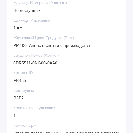
Единица Измерения Упаковки
Не доступный
Единицы Измерения
1 шт.
Жизненный Цикл Продукта (PLM)
PM400: Анонс о снятии с производства.
Заказной Номер (Артикл)
6DR5511-0NG00-0AA0
Каталог ID
FI01-5
Код группы
R3P2
Количество в упаковке
1
Комментарий