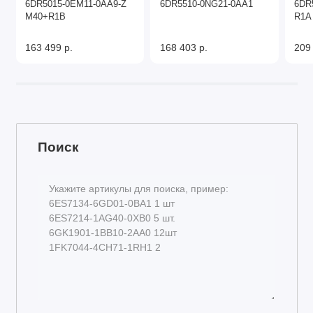
6DR5015-0EM11-0AA9-Z
6DR5510-0NG21-0AA1
6DR
M40+R1B
R1A
163 499 р.
168 403 р.
209
Поиск