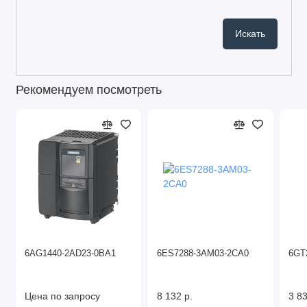
Рекомендуем посмотреть
6AG1440-2AD23-0BA1
6ES7288-3AM03-2CA0
6GT
Цена по запросу
8 132 р.
3 83