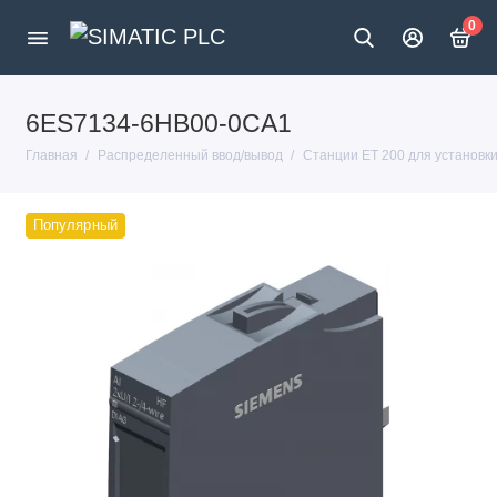
0
6ES7134-6HB00-0CA1
Главная
Распределенный ввод/вывод
Станции ET 200 для установк
Популярный