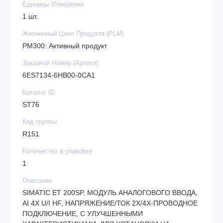
Единицы Измерения
1 шт.
Жизненный Цикл Продукта (PLM)
PM300: Активный продукт
Заказной Номер (Артикл)
6ES7134-6HB00-0CA1
Каталог ID
ST76
Код группы
R151
Количество в упаковке
1
Описание
SIMATIC ET 200SP, МОДУЛЬ АНАЛОГОВОГО ВВОДА,
AI 4X U/I HF, НАПРЯЖЕНИЕ/ТОК 2Х/4Х-ПРОВОДНОЕ
ПОДКЛЮЧЕНИЕ, С УЛУЧШЕННЫМИ