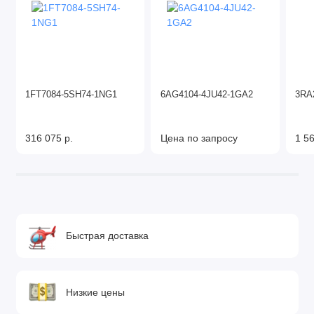
1FT7084-5SH74-1NG1
6AG4104-4JU42-1GA2
3RA
316 075 р.
Цена по запросу
1 56
Быстрая доставка
Низкие цены