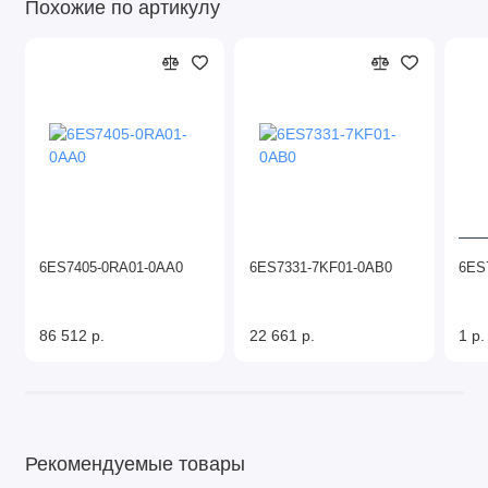
Похожие по артикулу
6ES7405-0RA01-0AA0
6ES7331-7KF01-0AB0
6ES
86 512 р.
22 661 р.
1 р.
Рекомендуемые товары