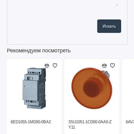
Рекомендуем посмотреть
6ED1055-1MD00-0BA2
3SU1051-1CD00-0AA0-Z
6AV
Y11