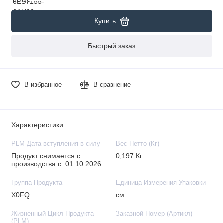
Купить
Быстрый заказ
В избранное
В сравнение
Характеристики
PLM-Дата вступления в силу
Вес Нетто (Кг)
Продукт снимается с
0,197 Кг
производства с: 01.10.2026
Группа Продукта
Единица Измерения Упаковки
X0FQ
см
Жизненный Цикл Продукта
Заказной Номер (Артикл)
(PLM)