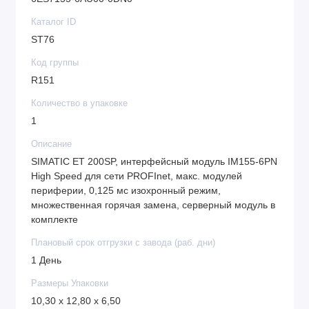
Каталог ID
ST76
Код группы
R151
Количество в упаковке
1
Описание
SIMATIC ET 200SP, интерфейсный модуль IM155-6PN
High Speed для сети PROFInet, макс. модулей
периферии, 0,125 мс изохронный режим,
множественная горячая замена, серверный модуль в
комплекте
Плановый срок отгрузки с завода (раб. дни)
1 День
Размеры Упаковки
10,30 x 12,80 x 6,50