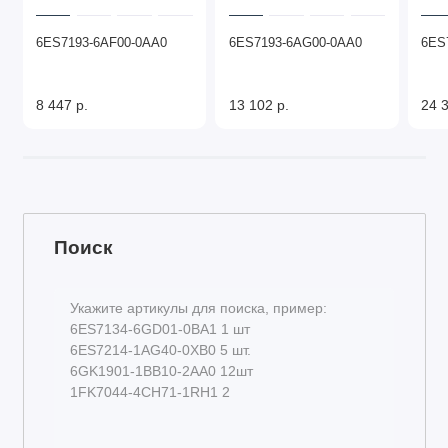
6ES7193-6AF00-0AA0
6ES7193-6AG00-0AA0
6ES
8 447 р.
13 102 р.
24 3
Поиск