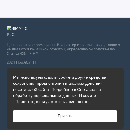
Цены носят информационный характер и ни при каких условиях
не являются публичной офертой, определяемой положением
Статьи 435 ГК РФ.
2024
ПроАСУТП
Мы используем файлы cookie и другие средства
Simatic в России тел.:
сохранения предпочтений и анализа действий
+7 (342) 273-82-09
посетителей сайта. Подробнее в
Согласие на
Обратный звонок
обработку персональных данных
. Нажмите
Будни, с 09.00 до 19.00
«Принять», если даете согласие на это.
Принять