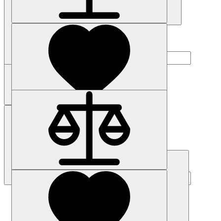
Купить
Наличие: уточняйте
Код товара: 46785-01
6AV6645-0AA01-0AX0
307 246 р.