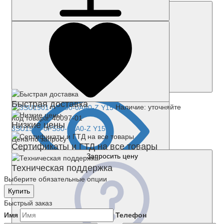
Запросить цену
Быстрая доставка
Наличие: уточняйте
Код товара: 40097-01
Низкие цены
3SU1901-0FS50-0AA0-Z Y15
Цена по запросу
Сертификаты и ГТД на все товары
Запросить цену
Техническая поддержка
Выберите обязательные опции
Купить
Быстрый заказ
Имя
Телефон