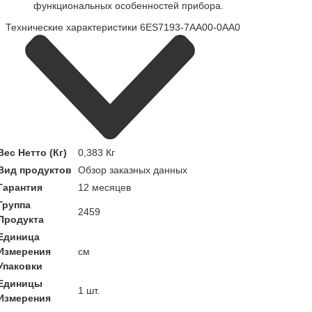
функциональных особенностей прибора.
Технические характеристики 6ES7193-7AA00-0AA0
Вес Нетто (Кг)
0,383 Кг
Вид продуктов
Обзор заказных данных
Гарантия
12 месяцев
Группа
2459
Продукта
Единица
Измерения
см
Упаковки
Единицы
1 шт.
Измерения