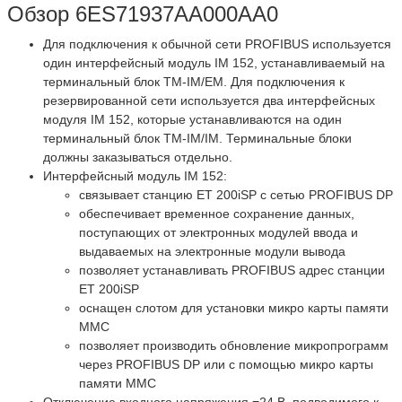
Обзор 6ES71937AA000AA0
Для подключения к обычной сети PROFIBUS используется
один интерфейсный модуль IM 152, устанавливаемый на
терминальный блок TM-IM/EM. Для подключения к
резервированной сети используется два интерфейсных
модуля IM 152, которые устанавливаются на один
терминальный блок TM-IM/IM. Терминальные блоки
должны заказываться отдельно.
Интерфейсный модуль IM 152:
связывает станцию ET 200iSP с сетью PROFIBUS DP
обеспечивает временное сохранение данных,
поступающих от электронных модулей ввода и
выдаваемых на электронные модули вывода
позволяет устанавливать PROFIBUS адрес станции
ET 200iSP
оснащен слотом для установки микро карты памяти
MMC
позволяет производить обновление микропрограмм
через PROFIBUS DP или с помощью микро карты
памяти MMC
Отключение входного напряжения =24 В, подводимого к