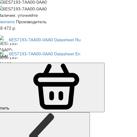
Наличие: уточняйте
Siemens
Производитель
8 472 р.
6ES7193-7AA00-0AA0 Datasheet Ru
6ES7193-7AA00-0AA0 Datasheet En
упить