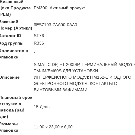
Жизненный
Цикл Продукта
PM300: Активный продукт
(PLM)
Заказной
6ES7193-7AA00-0AA0
Номер (Артикл)
Каталог ID
ST76
Код группы
R336
Количество в
1
упаковке
SIMATIC DP, ET 200ISP, ТЕРМИНАЛЬНЫЙ МОДУЛ
TM-IM/EM60S ДЛЯ УСТАНОВКИ
Описание
ИНТЕРФЕЙСНОГО МОДУЛЯ IM152-1 И ОДНОГО
ЭЛЕКТРОННОГО МОДУЛЯ, КОНТАКТЫ С
ВИНТОВЫМИ ЗАЖИМАМИ
Плановый срок
отгрузки с
15 День
завода (раб.
дни)
Размеры
11,90 x 23,00 x 6,60
Упаковки