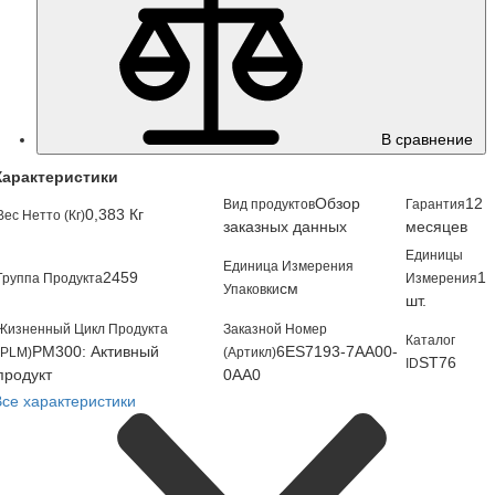
В сравнение
Характеристики
Обзор
12
Вид продуктов
Гарантия
0,383 Кг
Вес Нетто (Кг)
заказных данных
месяцев
Единицы
Единица Измерения
2459
1
Группа Продукта
Измерения
см
Упаковки
шт.
Жизненный Цикл Продукта
Заказной Номер
Каталог
PM300: Активный
6ES7193-7AA00-
(PLM)
(Артикл)
ST76
ID
продукт
0AA0
Все характеристики