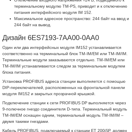
терминальному модулю TM-PS, приводит и к отключению
питания интерфейсного модуля IM 152.
Максимальное адресное пространство: 244 байт на ввод и
244 байт на вывод.
Дизайн 6ES7193-7AA00-0AA0
Один или два интерфейсных модуля IM152 устанавливается
соответственно на терминальный блок TM-IM/EM или TM-IM/IM.
Терминальные модули заказываются отдельно. TM-IM/EM или
TM-IM/IM устанавливаются следом за терминальным модулем
блока питания.
Установка PROFIBUS адреса станции выполняется с помощью
DIP-переключателей, расположенных на фронтальной панели
модуля IM152 и закрытых прозрачной крышкой.
Подключение станции к сети PROFIBUS DP выполняется через
9-полючное гнездо соединителя D-типа. Терминальный модуль
TM-IM/EM оснащен одним, терминальный модуль TM-IM/IM –
двумя такими гнездами.
Кабель PROFIBUS, подключаемый к станции ET 200iSP, должен