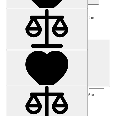
Купить
Наличие: уточняйте
Код товара: 39397-01
3SU1900-0AD81-0AC0-Z Y19
Цена по запросу
Запросить цену
Наличие: уточняйте
Код товара: 39503-01
3SU1900-0AE16-0DP0-Z Y19
Цена по запросу