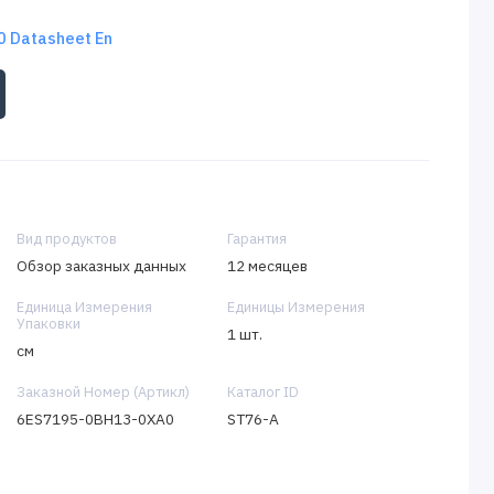
 Datasheet En
Вид продуктов
Гарантия
Обзор заказных данных
12 месяцев
Единица Измерения
Единицы Измерения
Упаковки
1 шт.
см
Заказной Номер (Артикл)
Каталог ID
6ES7195-0BH13-0XA0
ST76-A