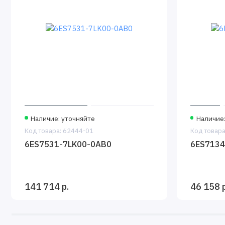
Наличие: уточняйте
Наличие:
Код товара: 62444-01
Код товара
6ES7531-7LK00-0AB0
6ES7134
141 714 р.
46 158 р