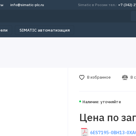
ты
info@simatic-plc.ru
Simatic в России тел.:
+7 (342) 
тели
SIMATIC автоматизация
В избранное
В 
Наличие: уточняйте
Цена по за
6ES7195-0BH13-0XA0