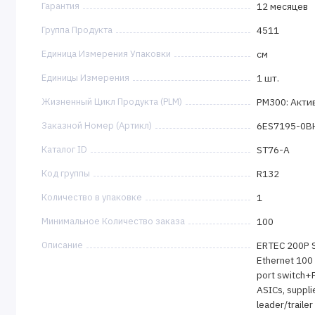
Гарантия
12 месяцев
Группа Продукта
4511
Единица Измерения Упаковки
см
Единицы Измерения
1 шт.
Жизненный Цикл Продукта (PLM)
PM300: Акти
Заказной Номер (Артикл)
6ES7195-0B
Каталог ID
ST76-A
Код группы
R132
Количество в упаковке
1
Минимальное Количество заказа
100
Описание
ERTEC 200P S
Ethernet 100
port switch+P
ASICs, suppli
leader/trailer