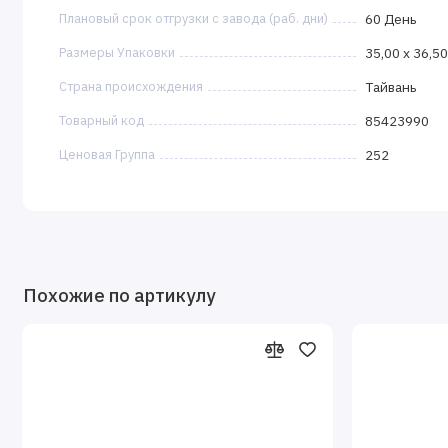
Плановый срок отгрузки с завода (раб. дни)
60 День
Размеры Упаковки
35,00 x 36,50
Страна происхождения
Tайвань
Товарный код
85423990
Ценовая Группа
252
Похожие по артикулу