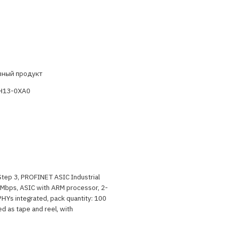
вный продукт
H13-0XA0
tep 3, PROFINET ASIC Industrial
 Mbps, ASIC with ARM processor, 2-
HYs integrated, pack quantity: 100
ed as tape and reel, with