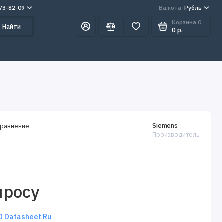
273-82-09
Валюта
Рубль
Корзина
0
Найти
0 р.
Siemens
сравнение
Производитель
просу
 Datasheet Ru