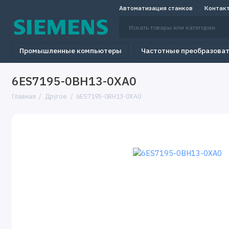
Автоматизация станков
Контак
Промышленные компьютеры
Частотные преобразова
6ES7195-0BH13-0XA0
Главная
Другое
6ES7195-0BH13-0XA0