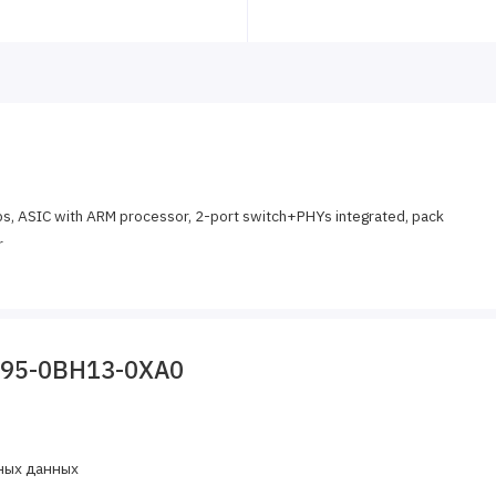
s, ASIC with ARM processor, 2-port switch+PHYs integrated, pack
r
195-0BH13-0XA0
ных данных