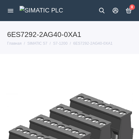
0
6ES7292-2AG40-0XA1
Главная
SIMATIC S7
S7-1200
6ES7292-2AG40-0XA1