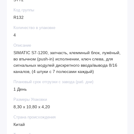
Код группы
R132
Количество в упаковке
4
Описание
SIMATIC S7-1200, запчасть, клеммный блок, лужёный,
во втычном (push-in) исполнении, ключ слева, для
сигнальных модулей дискретного ввода/вывода 8/16
каналов, (4 штуки с 7 полюсами каждый)
Плановый срок отгрузки с завода (раб. дни)
1 День
Размеры Упаковки
8,30 x 10,80 x 4,20
Страна происхождения
Китай