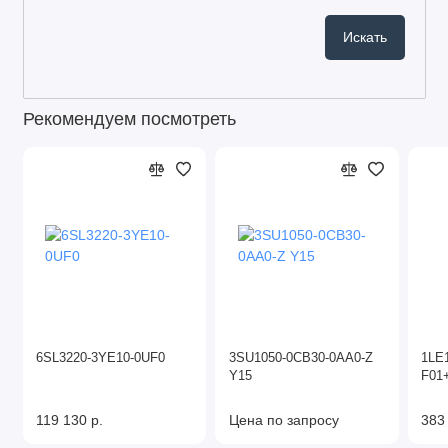
Рекомендуем посмотреть
6SL3220-3YE10-0UF0
3SU1050-0CB30-0AA0-Z
1LE
Y15
F01
119 130 р.
Цена по запросу
383