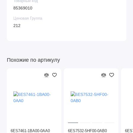
Товарный код
85369010
Ценовая Группа
212
Похожие по артикулу
6ES7461-1BA00-0AA0
6ES7532-5HF00-0AB0
6ES