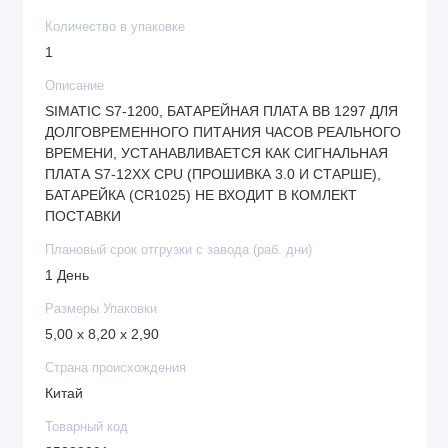
Микроконтроллеры SIMATIC/SIPLUS 6ES7297-0AX30-
0XA0 компании SIEMENS - это высокоэффективное
Количество в упаковке
решение для оправданного и безопасного
1
увеличения комплекта коммуникационных
Описание
элементов.
SIMATIC S7-1200, БАТАРЕЙНАЯ ПЛАТА BB 1297 ДЛЯ
ДОЛГОВРЕМЕННОГО ПИТАНИЯ ЧАСОВ РЕАЛЬНОГО
СИМЕНС 6ES7297-0AX30-0XA0 предусматривает
ВРЕМЕНИ, УСТАНАВЛИВАЕТСЯ КАК СИГНАЛЬНАЯ
функция задействования любых имеющихся
ПЛАТА S7-12XX CPU (ПРОШИВКА 3.0 И СТАРШЕ),
центральных процессоров в автономном режиме, в
БАТАРЕЙКА (CR1025) НЕ ВХОДИТ В КОМЛЕКТ
составе сетевых структур и опций распределенного
ПОСТАВКИ
ввода-вывода, разнообразный спектрсфер
Плановый срок отгрузки с завода (раб. дни)
применений, а также сверхэффективное решение
1 День
задач автоматизации среднего или низкого уровня
Размеры Упаковки
сложности.
5,00 x 8,20 x 2,90
Покупатель получает высококачественное
Страна происхождения
оборудование, позволяющее выполнять
Китай
максимально простое исполнение монтажа,
Товарный код
программирования и обслуживания.