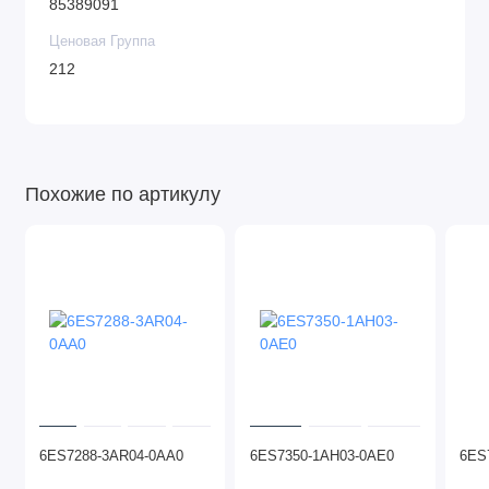
85389091
Ценовая Группа
212
Похожие по артикулу
6ES7288-3AR04-0AA0
6ES7350-1AH03-0AE0
6ES