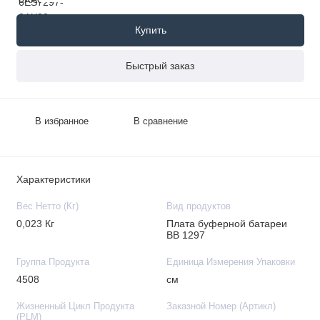
Купить
Быстрый заказ
В избранное
В сравнение
Характеристики
Вес Нетто (Кг)
Вид продуктов
0,023 Кг
Плата буферной батареи
BB 1297
Группа Продукта
Единица Измерения Упаковки
4508
см
Жизненный Цикл Продукта
Заказной Номер (Артикл)
(PLM)