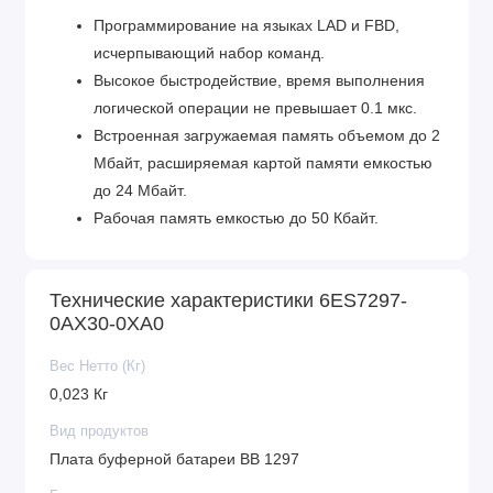
Программирование на языках LAD и FBD,
исчерпывающий набор команд.
Высокое быстродействие, время выполнения
логической операции не превышает 0.1 мкс.
Встроенная загружаемая память объемом до 2
Мбайт, расширяемая картой памяти емкостью
до 24 Мбайт.
Рабочая память емкостью до 50 Кбайт.
Энергонезависимая память емкостью 2 Кбайт
для необслуживаемого сохранения данных при
Технические характеристики 6ES7297-
перебоях в питании контроллера.
0AX30-0XA0
Встроенные дискретные входы универсального
назначения, позволяющие вводить
Вес Нетто (Кг)
потенциальные или импульсные сигналы.
0,023 Кг
Встроенные аппаратные часы реального
Вид продуктов
времени с запасом хода при перебоях в
Плата буферной батареи BB 1297
питании 240 часов.