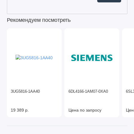
Рекомендуем посмотреть
3UG5816-1AA40
6DL4166-1AM07-0XA0
6SL
19 389 р.
Цена по запросу
Цен