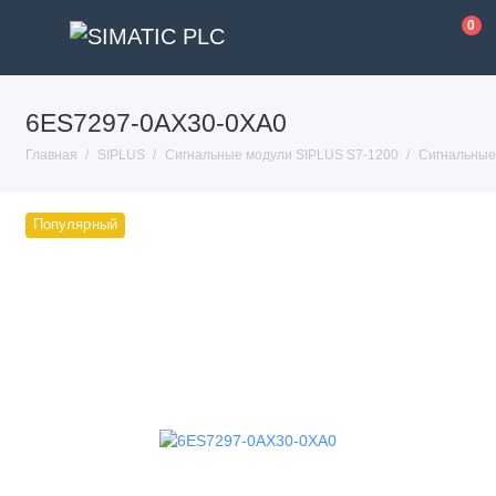
0
6ES7297-0AX30-0XA0
Главная
SIPLUS
Сигнальные модули SIPLUS S7-1200
Сигнальные
Популярный