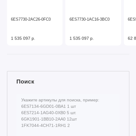
6ES7730-2AC26-0FC0
6ES7730-1AC16-3BC0
6ES
1 535 097 р.
1 535 097 р.
62 8
Поиск