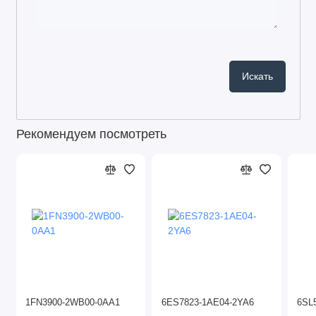
Рекомендуем посмотреть
1FN3900-2WB00-0AA1
6ES7823-1AE04-2YA6
6SL