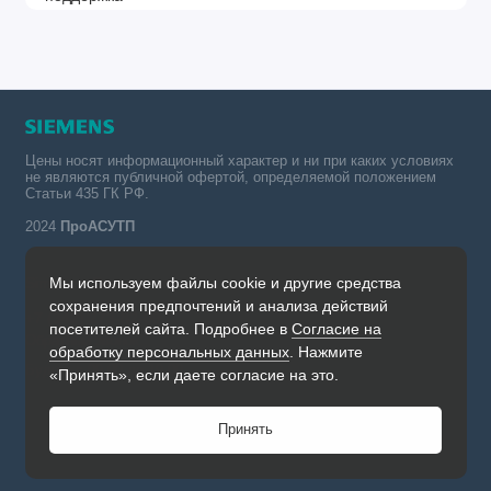
Цены носят информационный характер и ни при каких условиях
не являются публичной офертой, определяемой положением
Статьи 435 ГК РФ.
2024
ПроАСУТП
Мы используем файлы cookie и другие средства
Simatic в России тел.:
сохранения предпочтений и анализа действий
+7 (342) 273-82-09
посетителей сайта. Подробнее в
Согласие на
Обратный звонок
обработку персональных данных
. Нажмите
Будни, с 09.00 до 19.00
«Принять», если даете согласие на это.
Принять