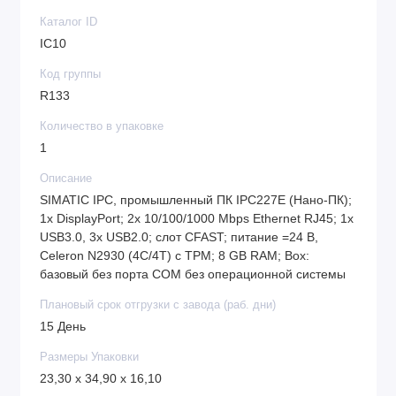
Каталог ID
IC10
Код группы
R133
Количество в упаковке
1
Описание
SIMATIC IPC, промышленный ПК IPC227E (Нано-ПК);
1x DisplayPort; 2x 10/100/1000 Mbps Ethernet RJ45; 1x
USB3.0, 3x USB2.0; слот CFAST; питание =24 В,
Celeron N2930 (4C/4T) с TPM; 8 GB RAM; Box:
базовый без порта COM без операционной системы
Плановый срок отгрузки с завода (раб. дни)
15 День
Размеры Упаковки
23,30 x 34,90 x 16,10