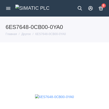
0
6ES7648-0CB00-0YA0
Главная
Другое
6ES7648-0CB00-0YA0