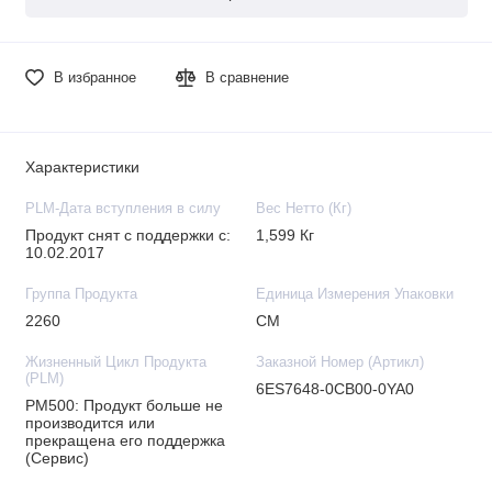
В избранное
В сравнение
Характеристики
PLM-Дата вступления в силу
Вес Нетто (Кг)
Продукт снят с поддержки с:
1,599 Кг
10.02.2017
Группа Продукта
Единица Измерения Упаковки
2260
CM
Жизненный Цикл Продукта
Заказной Номер (Артикл)
(PLM)
6ES7648-0CB00-0YA0
PM500: Продукт больше не
производится или
прекращена его поддержка
(Сервис)