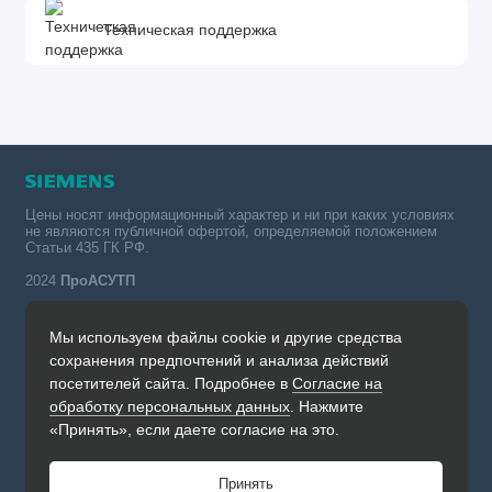
Техническая поддержка
Цены носят информационный характер и ни при каких условиях
не являются публичной офертой, определяемой положением
Статьи 435 ГК РФ.
2024
ПроАСУТП
Мы используем файлы cookie и другие средства
Simatic в России тел.:
сохранения предпочтений и анализа действий
+7 (342) 273-82-09
посетителей сайта. Подробнее в
Согласие на
Обратный звонок
обработку персональных данных
. Нажмите
Будни, с 09.00 до 19.00
«Принять», если даете согласие на это.
Принять