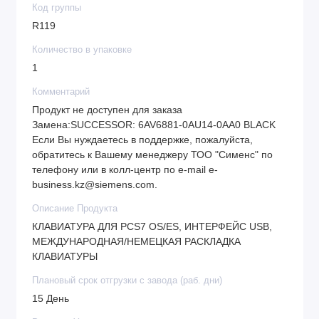
Код группы
R119
Количество в упаковке
1
Комментарий
Продукт не доступен для заказа
Замена:SUCCESSOR: 6AV6881-0AU14-0AA0 BLACK
Если Вы нуждаетесь в поддержке, пожалуйста,
обратитесь к Вашему менеджеру ТОО "Сименс" по
телефону или в колл-центр по e-mail e-
business.kz@siemens.com.
Описание Продукта
КЛАВИАТУРА ДЛЯ PCS7 OS/ES, ИНТЕРФЕЙС USB,
МЕЖДУНАРОДНАЯ/НЕМЕЦКАЯ РАСКЛАДКА
КЛАВИАТУРЫ
Плановый срок отгрузки с завода (раб. дни)
15 День