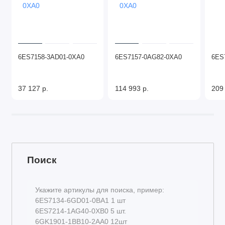
6ES7158-3AD01-0XA0
6ES7157-0AG82-0XA0
6ES
37 127 р.
114 993 р.
209
Поиск