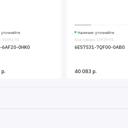
 уточняйте
Наличие: уточняйте
: 56592-01
Код товара: 13919-01
-6AF20-0HK0
6ES7531-7QF00-0AB0
 р.
40 083 р.