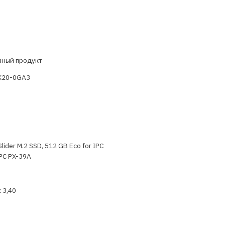
вный продукт
K20-0GA3
lider M.2 SSD, 512 GB Eco for IPC
PC PX-39A
x 3,40