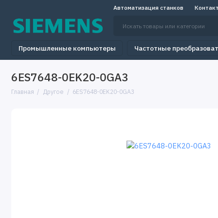
Автоматизация станков
Контак
Промышленные компьютеры
Частотные преобразова
6ES7648-0EK20-0GA3
Главная
Другое
6ES7648-0EK20-0GA3