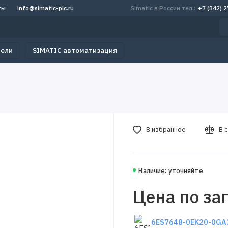
ты
info@simatic-plc.ru
Simatic в России тел.:
+7 (342) 
тели
SIMATIC автоматизация
В избранное
В 
Наличие: уточняйте
Цена по за
6ES7648-0EK20-0GA3