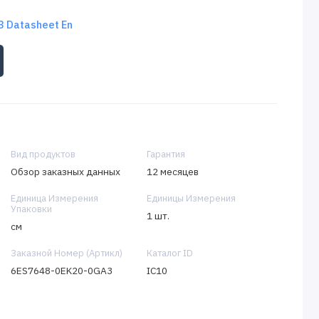
 Datasheet En
Вид продуктов
Гарантия
Обзор заказных данных
12 месяцев
Единица Измерения
Единицы Измерения
Упаковки
1 шт.
см
Заказной Номер (Артикл)
Каталог ID
6ES7648-0EK20-0GA3
IC10