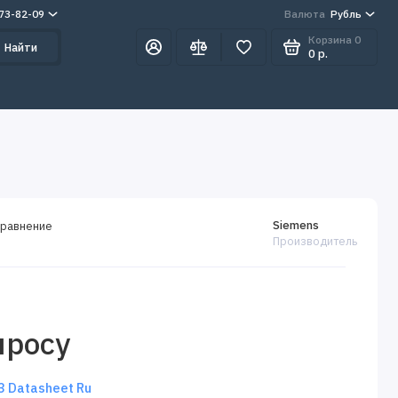
273-82-09
Валюта
Рубль
Корзина
0
Найти
0 р.
Siemens
сравнение
Производитель
просу
 Datasheet Ru