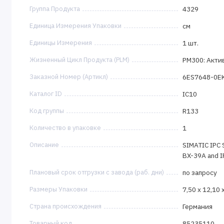
Группа Продукта
4329
Единица Измерения Упаковки
см
Единицы Измерения
1 шт.
Жизненный Цикл Продукта (PLM)
PM300: Акти
Заказной Номер (Артикл)
6ES7648-0E
Каталог ID
IC10
Код группы
R133
Количество в упаковке
1
Описание
SIMATIC IPC S
BX-39A and I
Плановый срок отгрузки с завода (раб. дни)
по запросу
Размеры Упаковки
7,50 x 12,10 
Страна происхождения
Германия
Товарный код
85235110