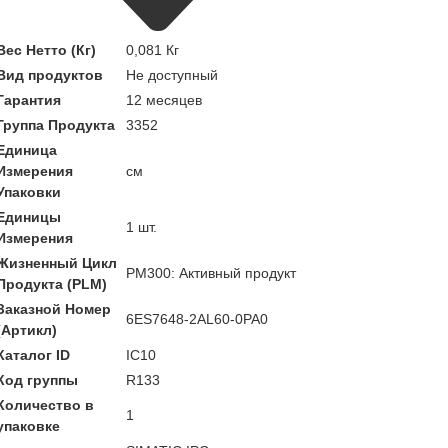
Вес Нетто (Кг)
0,081 Кг
Вид продуктов
Не доступный
Гарантия
12 месяцев
Группа Продукта
3352
Единица
Измерения
см
Упаковки
Единицы
1 шт.
Измерения
Жизненный Цикл
PM300: Активный продукт
Продукта (PLM)
Заказной Номер
6ES7648-2AL60-0PA0
(Артикл)
Каталог ID
IC10
Код группы
R133
Количество в
1
упаковке