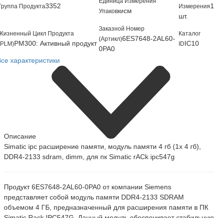
Единица Измерения
3352
1
Группа Продукта
Измерения
см
Упаковки
шт.
Заказной Номер
Жизненный Цикл Продукта
Каталог
6ES7648-2AL60-
(Артикл)
PM300: Активный продукт
IC10
(PLM)
ID
0PA0
Все характеристики
Описание
Simatic ipc расширение памяти, модуль памяти 4 гб (1x 4 гб),
DDR4-2133 sdram, dimm, для пк Simatic rACk ipc547g
Продукт 6ES7648-2AL60-0PA0 от компании Siemens
представляет собой модуль памяти DDR4-2133 SDRAM
объемом 4 ГБ, предназначенный для расширения памяти в ПК
Simatic Rack IPC547G. Данный модуль обеспечивает стабильную