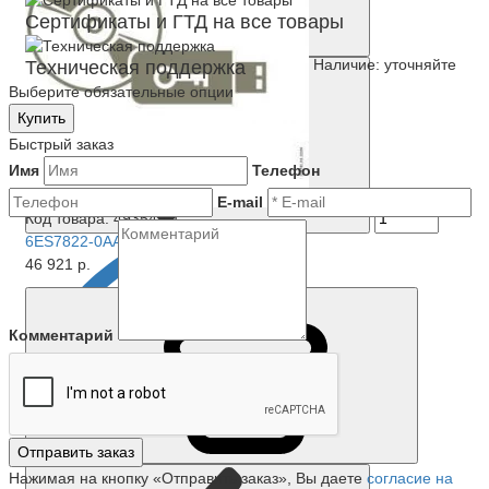
Сертификаты и ГТД на все товары
Наличие: уточняйте
Техническая поддержка
Выберите обязательные опции
Купить
Быстрый заказ
Имя
Телефон
E-mail
Код товара: 49354-01
6ES7822-0AA04-0YA5
46 921 р.
Комментарий
Купить
Отправить заказ
Нажимая на кнопку «Отправить заказ», Вы даете
согласие на