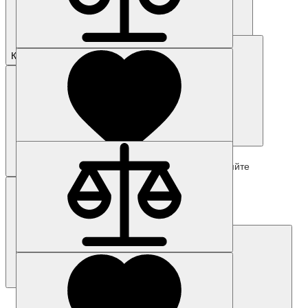
5SY4108-5
3 419 р.
Купить
Купить
Наличие: уточняйте
Код товара: 33353-01
3SU1001-0DB50-0AA0-Z Y13
Цена по запросу
Запросить цену