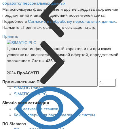
обработку персональных данных.
Мы используем файлы cookie и другие средства сохранения
предпочтений и анализа действий посетителей сайта.
Подробнее в
Согласие на обработку персональных данных
.
Нажмите «Принять», если даете согласие на это.
Принять
Цены носят информационный характер и ни при каких
условиях не являются публичной офертой, определяемой
положением Статьи 435 ГК РФ.
2024
ПроАСУТП
Промышленные ПК
SIMATIC Panel PС
SIMATIC Rack PC
Simatic автоматизация
Автоматизация станков
Контроллеры для распределенных систем
ПО Siemens