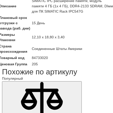
SIMATIC IPC расширение памяти, модуль
Описание
памяти 4 ГБ (1x 4 ГБ), DDR4-2133 SDRAM, DIмм
для ПК SIMATIC Rack IPC547G
Плановый срок
отгрузки с
15 День
завода (раб. дни)
Размеры
12,10 x 18,80 x 3,40
Упаковки
Страна
Соединенные Штаты Америки
происхождения
Товарный код
84733020
Ценовая Группа
205
Похожие по артикулу
Популярный