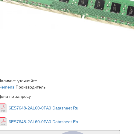
Наличие: уточняйте
Siemens
Производитель
Цена по запросу
6ES7648-2AL60-0PA0 Datasheet Ru
6ES7648-2AL60-0PA0 Datasheet En