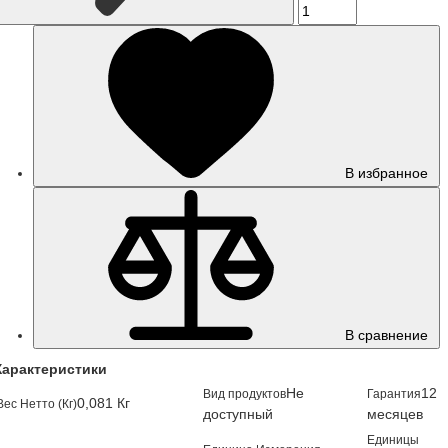
В избранное
В сравнение
Характеристики
Не
12
Вид продуктов
Гарантия
0,081 Кг
Вес Нетто (Кг)
доступный
месяцев
Единицы