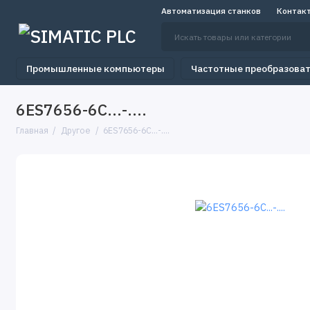
Автоматизация станков
Контак
Промышленные компьютеры
Частотные преобразова
6ES7656-6C...-....
Главная
Другое
6ES7656-6C...-....