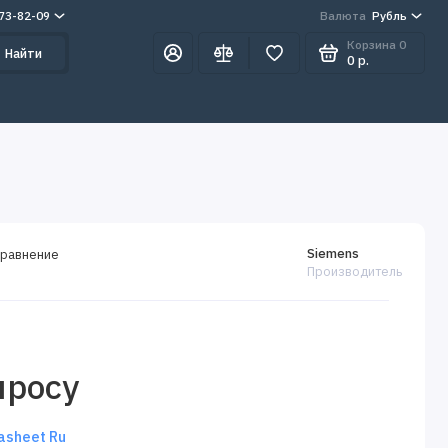
273-82-09
Валюта
Рубль
Корзина
0
Найти
0 р.
Siemens
сравнение
Производитель
просу
tasheet Ru