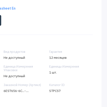
tasheet En
Вид продуктов
Гарантия
Не доступный
12 месяцев
Единица Измерения
Единицы Измерения
Упаковки
1 шт.
Не доступный
Заказной Номер (Артикл)
Каталог ID
6ES7656-6C...-....
STPCS7