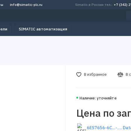
ты
info@simatic-plc.ru
Simatic в России тел.:
+7 (342) 
тели
SIMATIC автоматизация
В избранное
В 
Наличие: уточняйте
Цена по за
6ES7656-6C...-.... Da