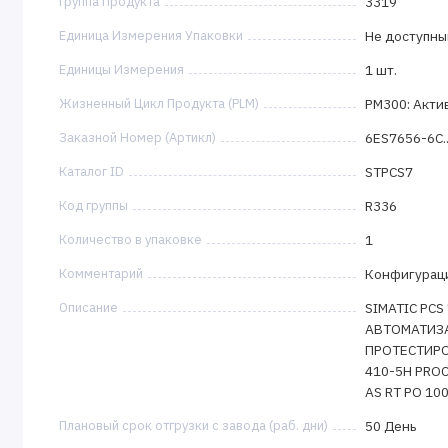
Группа Продукта
3319
Единица Измерения Упаковки
Не доступны
Единицы Измерения
1 шт.
Жизненный Цикл Продукта (PLM)
PM300: Акти
Заказной Номер (Артикл)
6ES7656-6C...-
Каталог ID
STPCS7
Код группы
R336
Количество в упаковке
1
Комментарий
Конфигураци
Описание
SIMATIC PC
АВТОМАТИЗА
ПРОТЕСТИРОВ
410-5H PRO
AS RT PO 100
Плановый срок отгрузки с завода (раб. дни)
50 День