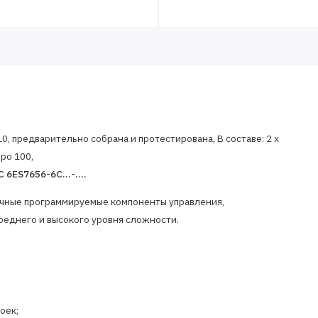
10, предварительно собрана и протестирована, В составе: 2 x
po 100,
6ES7656-6C...-....
лочные программируемые компоненты управления,
реднего и высокого уровня сложности.
оек;