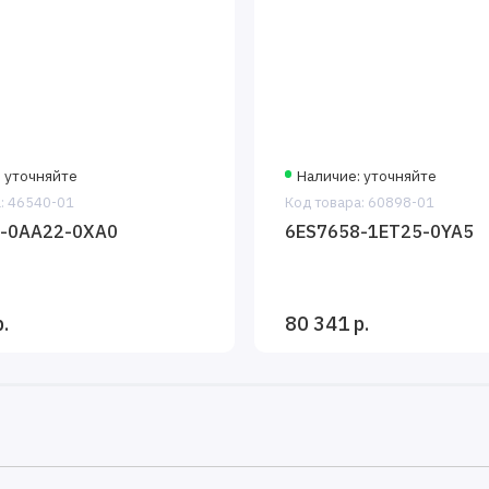
 уточняйте
Наличие: уточняйте
: 46540-01
Код товара: 60898-01
-0AA22-0XA0
6ES7658-1ET25-0YA5
.
80 341 р.