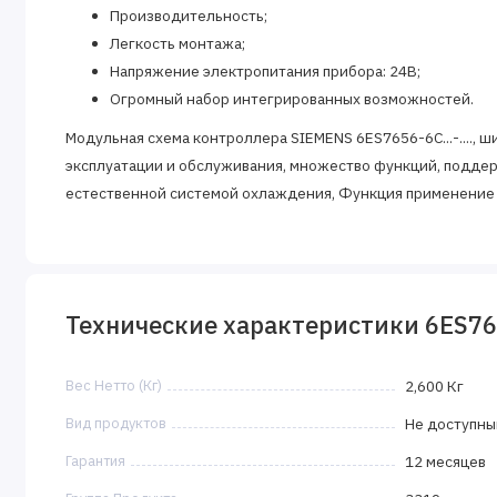
Производительность;
Легкость монтажа;
Напряжение электропитания прибора: 24В;
Огромный набор интегрированных возможностей.
Модульная схема контроллера SIEMENS 6ES7656-6C...-....,
эксплуатации и обслуживания, множество функций, поддер
естественной системой охлаждения, Функция применение 
предоставляют возможность получения рентабельных реше
сферах промышленного производства.
Технические характеристики 6ES7656
Вес Нетто (Кг)
2,600 Кг
Вид продуктов
Не доступны
Гарантия
12 месяцев