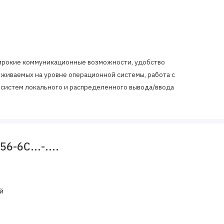
 широкие коммуникационные возможности, удобство
живаемых на уровне операционной системы, работа с
систем локального и распределенного вывода/ввода
ний для создания схем автоматического контроля в разных
-6C...-....
й