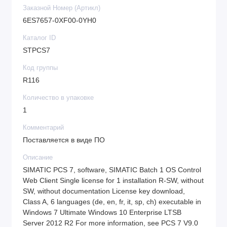
Заказной Номер (Артикл)
6ES7657-0XF00-0YH0
Каталог ID
STPCS7
Код группы
R116
Количество в упаковке
1
Комментарий
Поставляется в виде ПО
Описание
SIMATIC PCS 7, software, SIMATIC Batch 1 OS Control
Web Client Single license for 1 installation R-SW, without
SW, without documentation License key download,
Class A, 6 languages (de, en, fr, it, sp, ch) executable in
Windows 7 Ultimate Windows 10 Enterprise LTSB
Server 2012 R2 For more information, see PCS 7 V9.0