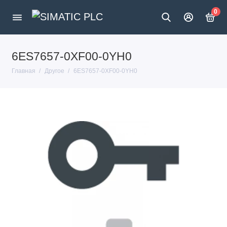
0
6ES7657-0XF00-0YH0
Главная
Другое
6ES7657-0XF00-0YH0