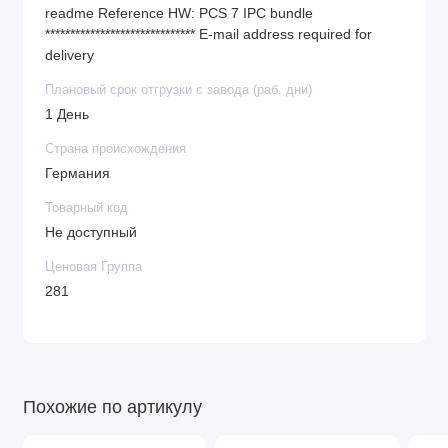
readme Reference HW: PCS 7 IPC bundle
****************************** E-mail address required for
delivery
Плановый срок отгрузки с завода (раб. дни)
1 День
Страна происхождения
Германия
Товарный код
Не доступный
Ценовая Группа
281
Похожие по артикулу