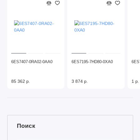
6ES7407-0RA02-0AA0
6ES7195-7HD80-0XA0
6ES
85 362 р.
3 874 р.
1 р.
Поиск