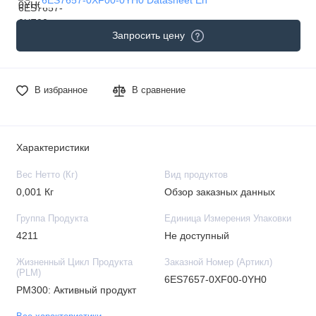
Запросить цену
В избранное
В сравнение
Характеристики
Вес Нетто (Кг)
Вид продуктов
0,001 Кг
Обзор заказных данных
Группа Продукта
Единица Измерения Упаковки
4211
Не доступный
Жизненный Цикл Продукта
Заказной Номер (Артикл)
(PLM)
6ES7657-0XF00-0YH0
PM300: Активный продукт