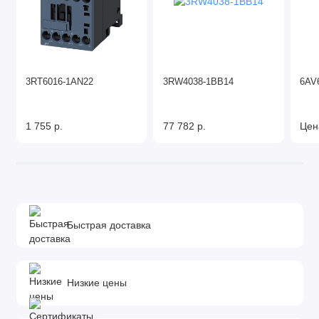
3RT6016-1AN22
3RW4038-1BB14
6AV
1 755 р.
77 782 р.
Цен
Быстрая доставка
Низкие цены