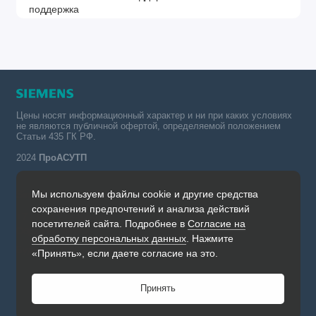
Цены носят информационный характер и ни при каких условиях
не являются публичной офертой, определяемой положением
Статьи 435 ГК РФ.
2024
ПроАСУТП
Мы используем файлы cookie и другие средства
Simatic в России тел.:
сохранения предпочтений и анализа действий
+7 (342) 273-82-09
посетителей сайта. Подробнее в
Согласие на
Обратный звонок
обработку персональных данных
. Нажмите
Будни, с 09.00 до 19.00
«Принять», если даете согласие на это.
Принять