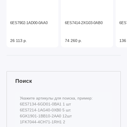
6ES7902-1AD00-0AA0
6ES7414-2XG03-0AB0
6ES
26 113 р.
74 260 р.
136
Поиск