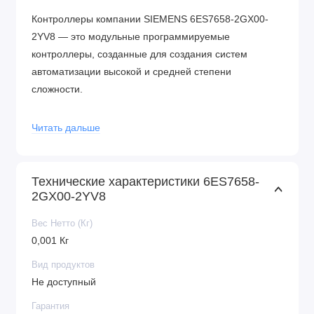
Контроллеры компании SIEMENS 6ES7658-2GX00-
2YV8 — это модульные программируемые
контроллеры, созданные для создания систем
автоматизации высокой и средней степени
сложности.
Характеристика компонентов контроля СИМЕНС:
Читать дальше
Простота монтажа;
Обнаружение неисправностей (встроенная);
Блочное строение, гарантирующее
Технические характеристики 6ES7658-
2GX00-2YV8
разнообразный спектр программирования;
Производительность;
Вес Нетто (Кг)
Уровень напряжения питания устройства: 24 V;
0,001 Кг
Информационная защищенность;
Вид продуктов
Огромное количество встроенных
Не доступный
возможностей.
Гарантия
Модульная конструкция контроллера SIEMENS