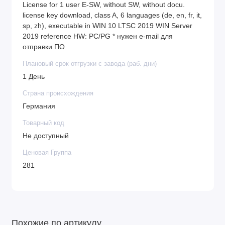
License for 1 user E-SW, without SW, without docu.
license key download, class A, 6 languages (de, en, fr, it,
sp, zh), executable in WIN 10 LTSC 2019 WIN Server
2019 reference HW: PC/PG * нужен e-mail для
отправки ПО
Плановый срок отгрузки с завода (раб. дни)
1 День
Страна происхождения
Германия
Товарный код
Не доступный
Ценовая Группа
281
Похожие по артикулу