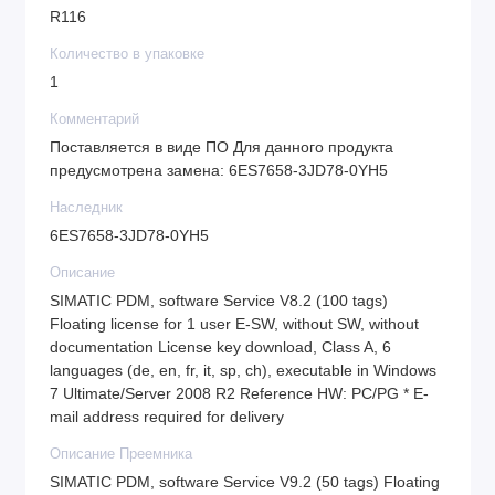
R116
Количество в упаковке
1
Комментарий
Поставляется в виде ПО Для данного продукта
предусмотрена замена: 6ES7658-3JD78-0YH5
Наследник
6ES7658-3JD78-0YH5
Описание
SIMATIC PDM, software Service V8.2 (100 tags)
Floating license for 1 user E-SW, without SW, without
documentation License key download, Class A, 6
languages (de, en, fr, it, sp, ch), executable in Windows
7 Ultimate/Server 2008 R2 Reference HW: PC/PG * E-
mail address required for delivery
Описание Преемника
SIMATIC PDM, software Service V9.2 (50 tags) Floating