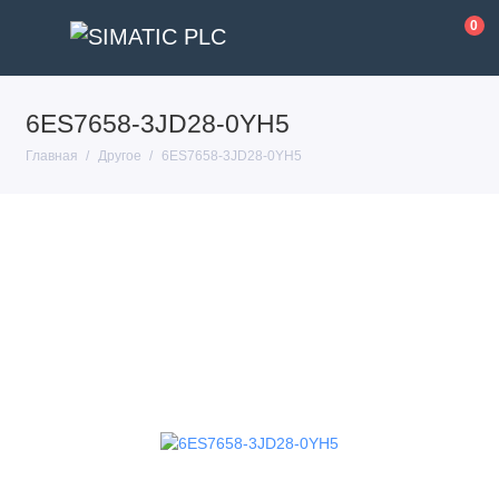
0
6ES7658-3JD28-0YH5
Главная
Другое
6ES7658-3JD28-0YH5