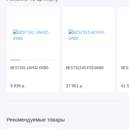
6ES7241-1AH32-0XB0
6ES7313-6CF03-0AB0
6ES
9 939 р.
37 951 р.
61 5
Рекомендуемые товары