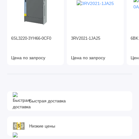
6SL3220-3YH66-0CF0
3RV2021-1JA25
6BK
Цена по запросу
Цена по запросу
Цен
Быстрая доставка
Низкие цены