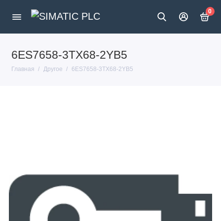
0
6ES7658-3TX68-2YB5
Главная
Другое
6ES7658-3TX68-2YB5