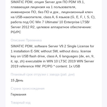
SIMATIC PDM, опция Server для ПО PDM V9.1,
плавающая лицензия на 1 пользователя,
инженерное ПО, без ПО и док., лицензионный ключ
на USB-накопителе, class A, 6 языков (G, E, F, I, S, C),
работа под ОС Win 7 Ultimate/ 10 Enterprise LTSB/
Server 2012 R2, целевое аппаратное обеспечение:
PG/PC
Описание Преемника
SIMATIC PDM, software Server V9.2 Single License for
1 installation E-SW, without SW, without docu. license
key on USB flash drive, class A, 6 languages (de, en, fr,
it, sp, zh) executable in WIN 10 LTSC 2019 WIN Server
2019 reference HW: PC/PG * content: 1x USB
Плановый срок отгрузки с завода (раб. дни)
15 День
Страна происхождения
Германия
Товарный код