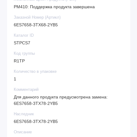
PM410: Поддержка продукта завершена
Заказной Номер (Артикл)
6ES7658-3TX68-2YB5
Каталог ID
STPCS7
Код группы
R1TP
Количество в упаковке
1
Комментарий
Для данного продукта предусмотрена замена:
6ES7658-3TX78-2YB5
Наследник
6ES7658-3TX78-2YB5
Описание