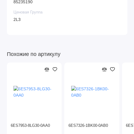
85235190
Ценовая Группа
2L3
Похожие по артикулу
6ES7953-8LG30-0AA0
6ES7326-1BK00-0AB0
6ES