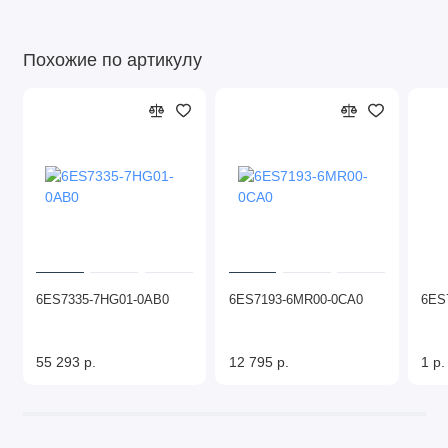
Похожие по артикулу
6ES7335-7HG01-0AB0
6ES7193-6MR00-0CA0
6ES
55 293 р.
12 795 р.
1 р.