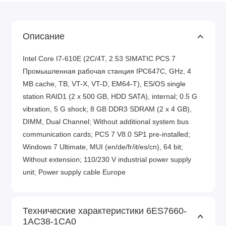
Описание
Intel Core I7-610E (2C/4T, 2.53 SIMATIC PCS 7
Промышленная рабочая станция IPC647C, GHz, 4
MB cache, TB, VT-X, VT-D, EM64-T), ES/OS single
station RAID1 (2 x 500 GB, HDD SATA), internal; 0.5 G
vibration, 5 G shock; 8 GB DDR3 SDRAM (2 x 4 GB),
DIMM, Dual Channel; Without additional system bus
communication cards; PCS 7 V8.0 SP1 pre-installed;
Windows 7 Ultimate, MUI (en/de/fr/it/es/cn), 64 bit;
Without extension; 110/230 V industrial power supply
unit; Power supply cable Europe
Технические характеристики 6ES7660-
1AC38-1CA0