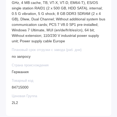
GHz, 4 MB cache, TB, VT-X, VT-D, EM64-T), ES/OS
single station RAID1 (2 x 500 GB, HDD SATA), internal;
0.5 G vibration, 5 G shock; 8 GB DDR3 SDRAM (2 x 4
GB), DIмм, Dual Channel; Without additional system bus
communication cards; PCS 7 V8.0 SP1 pre-installed;
Windows 7 Ultimate, MUI (en/de/fr/it/es/cn), 64 bit;
Without extension; 110/230 V industrial power supply
unit; Power supply cable Europe
Плановый срок отгрузки с завода (раб. дни)
по запросу
Страна происхождения
Германия
Товарный код
84715000
Ценовая Группа
2L2