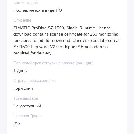
Комментарий
Поставляется в виде ПО
Описание
SIMATIC ProDiag S7-1500, Single Runtime License
download contains license certificate for 250 monitoring
functions, as pdf for download, class A; executable on all
S7-1500 Firmware V2.0 or higher * Email address
required for delivery
Плановый срок отгрузки с завода (раб. дни)
1 День
Страна происхождения
Германия
Товарный код
Не доступный
Ценовая Группа
215