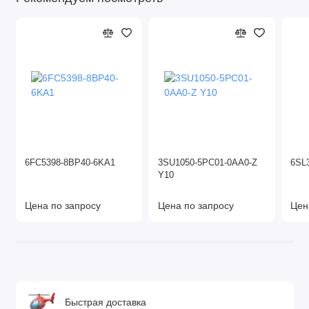
6FC5398-8BP40-6KA1
3SU1050-5PC01-0AA0-Z
6SL
Y10
Цена по запросу
Цена по запросу
Цен
Быстрая доставка