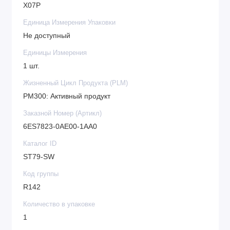
X07P
Единица Измерения Упаковки
Не доступный
Единицы Измерения
1 шт.
Жизненный Цикл Продукта (PLM)
PM300: Активный продукт
Заказной Номер (Артикл)
6ES7823-0AE00-1AA0
Каталог ID
ST79-SW
Код группы
R142
Количество в упаковке
1