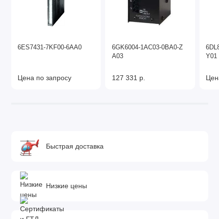
6ES7431-7KF00-6AA0
6GK6004-1AC03-0BA0-Z
6DL
A03
Y01
Цена по запросу
127 331 р.
Цен
Быстрая доставка
Низкие цены