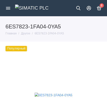
0
6ES7823-1FA04-0YA5
Главная
Другое
6ES7823-1FA04-0YA5
Популярный