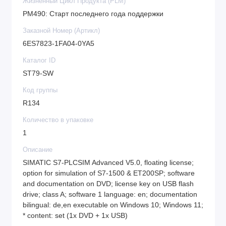
Жизненный Цикл Продукта (PLM)
PM490: Старт последнего года поддержки
Заказной Номер (Артикл)
6ES7823-1FA04-0YA5
Каталог ID
ST79-SW
Код группы
R134
Количество в упаковке
1
Описание
SIMATIC S7-PLCSIM Advanced V5.0, floating license;
option for simulation of S7-1500 & ET200SP; software
and documentation on DVD; license key on USB flash
drive; class A; software 1 language: en; documentation
bilingual: de,en executable on Windows 10; Windows 11;
* content: set (1x DVD + 1x USB)