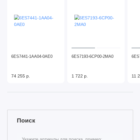
6ES7441-1AA04-0AE0
6ES7193-6CP00-2MA0
6ES
74 255 р.
1 722 р.
11 2
Поиск