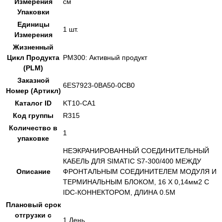
Измерения
см
Упаковки
Единицы
1 шт.
Измерения
Жизненный
Цикл Продукта
PM300: Активный продукт
(PLM)
Заказной
6ES7923-0BA50-0CB0
Номер (Артикл)
Каталог ID
KT10-CA1
Код группы
R315
Количество в
1
упаковке
НЕЭКРАНИРОВАННЫЙ СОЕДИНИТЕЛЬНЫЙ
КАБЕЛЬ ДЛЯ SIMATIC S7-300/400 МЕЖДУ
Описание
ФРОНТАЛЬНЫМ СОЕДИНИТЕЛЕМ МОДУЛЯ И
ТЕРМИНАЛЬНЫМ БЛОКОМ, 16 X 0,14мм2 С
IDC-КОННЕКТОРОМ, ДЛИНА 0.5M
Плановый срок
отгрузки с
1 День