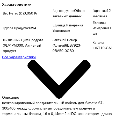
Характеристики
Обзор
12
Вид продуктов
Гарантия
0,050 Кг
Вес Нетто (Кг)
заказных данных
месяцев
Единицы
Единица Измерения
9394
1
Группа Продукта
Измерения
см
Упаковки
шт.
Жизненный Цикл Продукта
Заказной Номер
Каталог
PM300: Активный
6ES7923-
(PLM)
(Артикл)
KT10-CA1
ID
продукт
0BA50-0CB0
Все характеристики
Описание
неэкранированный соединительный кабель для Simatic S7-
300/400 между фронтальным соединителем модуля и
терминальным блоком, 16 x 0,14mm2 с iDC-коннектором, длина