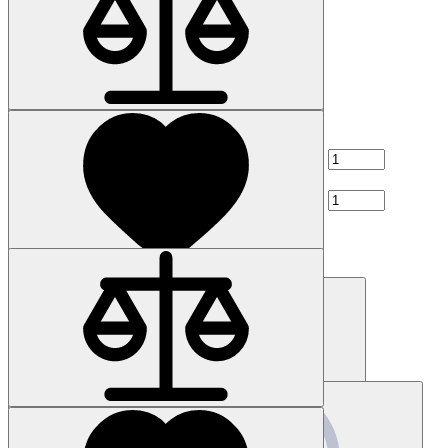
Наличие: уточняйте
Код товара: 7360-01
6ES7194-4AJ00-0AA0
8 856 р.
Наличие: уточняйте
Код товара: 58885-01
BPZ:SQN31.221A2700
Цена по запросу
Купить