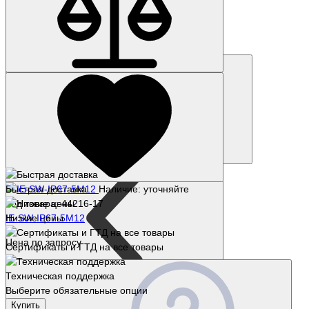
6FX8008-1BD11-3AA0
102 111 р.
Купить
Быстрая доставка
Наличие: уточняйте
Код товара: 44216-17
IE-SW-IP67-5M12
Низкие цены
Цена по запросу
Сертификаты и ГТД на все товары
Техническая поддержка
Выберите обязательные опции
Купить