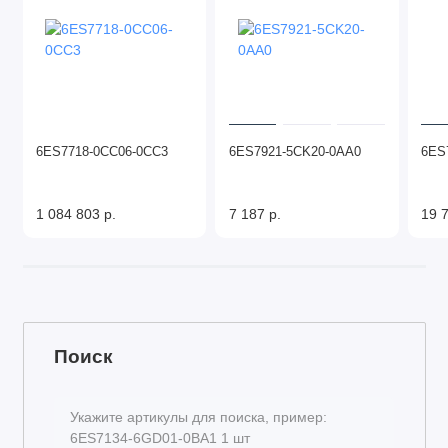
6ES7718-0CC06-0CC3
6ES7921-5CK20-0AA0
6ES
1 084 803 р.
7 187 р.
19 7
Поиск