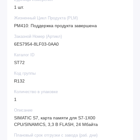
1 шт.
Жизненный Цикл Продукта (PLM)
PM410: Поддержка продукта завершена
Заказной Номер (Артикл)
6ES7954-8LF03-0AA0
Каталог ID
ST72
Код группы
R132
Количество в упаковке
1
Описание
SIMATIC S7, карта памяти для S7-1X00
CPU/SINAMICS, 3,3 В FLASH, 24 Мбайта
Плановый срок отгрузки с завода (раб. дни)