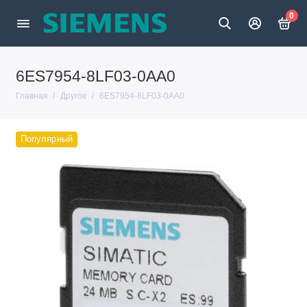
0
6ES7954-8LF03-0AA0
Главная
Другое
6ES7954-8LF03-0AA0
Популярный