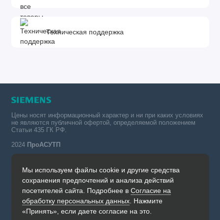
Техническая поддержка
Цены носят информационный характер и ни при каких условиях
не являются публичной офертой, определяемой положением
Статьи 435 ГК РФ.
2024
ПроАСУТП
Мы используем файлы cookie и другие средства
Simatic в России тел.:
сохранения предпочтений и анализа действий
+7 (342) 273-82-09
посетителей сайта. Подробнее в
Согласие на
Обратный звонок
обработку персональных данных
. Нажмите
Будни, с 09.00 до 19.00
«Принять», если даете согласие на это.