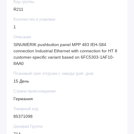
Код группы
R211
Количество в упаковке
1
Описание
SINUMERIK pushbutton panel MPP 483 IEH-S84
connection Industrial Ethernet with connection for HT 8
customer-specific variant based on 6FC5303-1AF10-
8AA0
Плановый срок отгрузки с завода (раб. дни)
15 День
Страна происхождения
Германия
Товарный код
85371098
Ценовая Группа