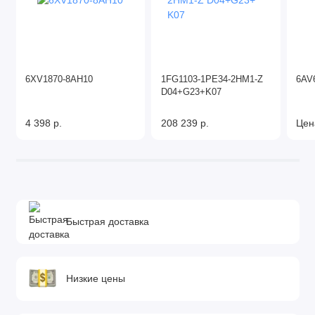
6XV1870-8AH10
1FG1103-1PE34-2HM1-Z
6AV
D04+​G23+​K07
4 398 р.
208 239 р.
Цен
Быстрая доставка
Низкие цены