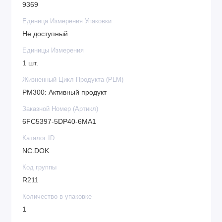
9369
Единица Измерения Упаковки
Не доступный
Единицы Измерения
1 шт.
Жизненный Цикл Продукта (PLM)
PM300: Активный продукт
Заказной Номер (Артикл)
6FC5397-5DP40-6MA1
Каталог ID
NC.DOK
Код группы
R211
Количество в упаковке
1