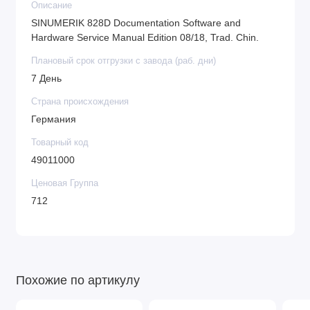
Описание
SINUMERIK 828D Documentation Software and
Hardware Service Manual Edition 08/18, Trad. Chin.
Плановый срок отгрузки с завода (раб. дни)
7 День
Страна происхождения
Германия
Товарный код
49011000
Ценовая Группа
712
Похожие по артикулу