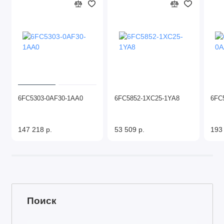
6FC5303-0AF30-1AA0
6FC5852-1XC25-1YA8
6FC
147 218 р.
53 509 р.
193
Поиск