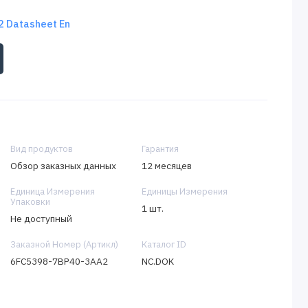
 Datasheet En
Вид продуктов
Гарантия
Обзор заказных данных
12 месяцев
Единица Измерения
Единицы Измерения
Упаковки
1 шт.
Не доступный
Заказной Номер (Артикл)
Каталог ID
6FC5398-7BP40-3AA2
NC.DOK