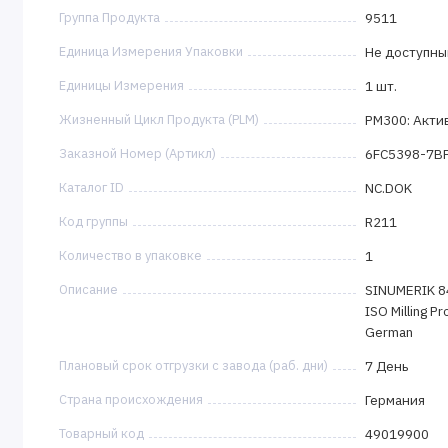
Группа Продукта
9511
Единица Измерения Упаковки
Не доступны
Единицы Измерения
1 шт.
Жизненный Цикл Продукта (PLM)
PM300: Акти
Заказной Номер (Артикл)
6FC5398-7B
Каталог ID
NC.DOK
Код группы
R211
Количество в упаковке
1
Описание
SINUMERIK 8
ISO Milling P
German
Плановый срок отгрузки с завода (раб. дни)
7 День
Страна происхождения
Германия
Товарный код
49019900