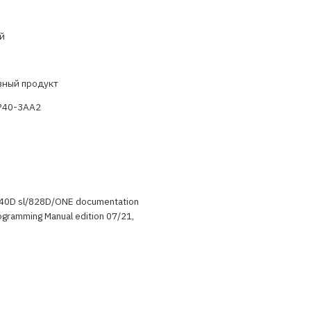
й
вный продукт
P40-3AA2
40D sl/828D/ONE documentation
rogramming Manual edition 07/21,