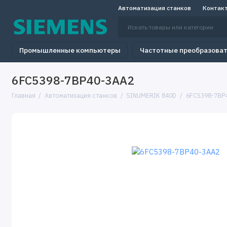
Автоматизация станков
Контак
Промышленные компьютеры
Частотные преобразова
6FC5398-7BP40-3AA2
Главная
Автоматизация станков
SINUMERIK 840D
6FC5398-7BP