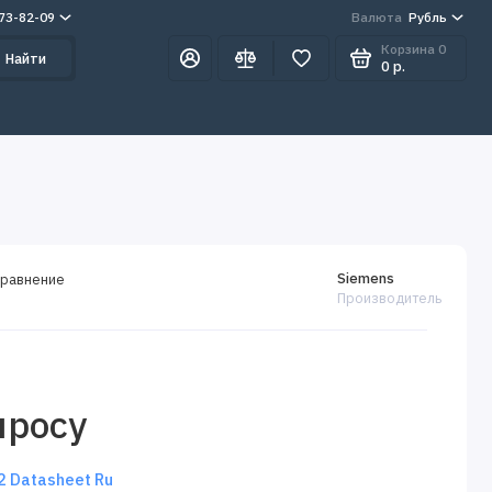
273-82-09
Валюта
Рубль
Корзина
0
Найти
0 р.
Siemens
сравнение
Производитель
просу
 Datasheet Ru