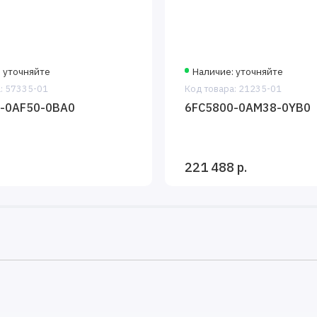
 уточняйте
Наличие: уточняйте
: 57335-01
Код товара: 21235-01
-0AF50-0BA0
6FC5800-0AM38-0YB0
221 488 р.