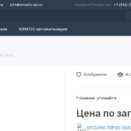
ты
info@simatic-plc.ru
Simatic в России тел.:
+7 (342) 
тели
SIMATIC автоматизация
40-3AA2
В избранное
В 
Наличие: уточняйте
Цена по за
6FC5398-7BP40-3AA2