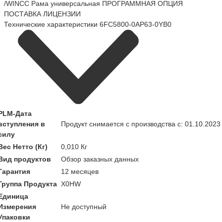
/WINCC Рама универсальная ПРОГРАММНАЯ ОПЦИЯ
ПОСТАВКА ЛИЦЕНЗИИ
Технические характеристики 6FC5800-0AP63-0YB0
PLM-Дата
вступления в
Продукт снимается с производства с: 01.10.2023
силу
Вес Нетто (Кг)
0,010 Кг
Вид продуктов
Обзор заказных данных
Гарантия
12 месяцев
Группа Продукта
X0HW
Единица
Измерения
Не доступный
Упаковки