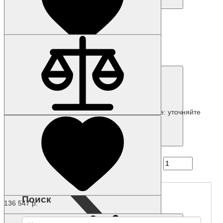
Купить
Код товара: 48671-01
6FC5250-6BX10-3AH0
84 658 р.
Наличие: уточняйте
Купить
Код товара: 14736-01
6FC5800-0AM55-0YH0
Поиск
136 547 р.