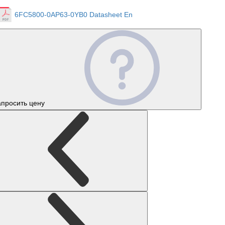
6FC5800-0AP63-0YB0 Datasheet En
апросить цену