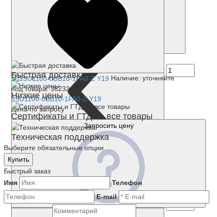
Купить
Быстрая доставка
Наличие: уточняйте
Код товара: 36232-01
Низкие цены
3SU1100-0BB10-1FA0-Z Y19
Цена по запросу
Сертификаты и ГТД на все товары
Запросить цену
Техническая поддержка
Выберите обязательные опции
Купить
Быстрый заказ
Имя
Телефон
E-mail