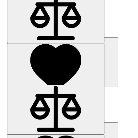
Наличие: уточняйте
Код товара: 12240-01
6SL3224-0BE23-0UA0
51 316 р.
Купить
Наличие: уточняйте
Код товара: 49223-01
6SY7000-0AC07
20 369 р.