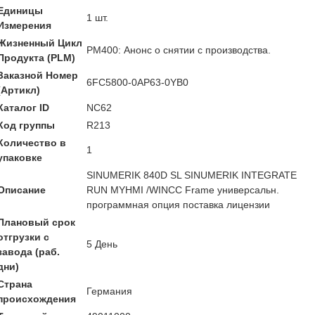
Единицы
1 шт.
Измерения
Жизненный Цикл
PM400: Анонс о снятии с производства.
Продукта (PLM)
Заказной Номер
6FC5800-0AP63-0YB0
(Артикл)
Каталог ID
NC62
Код группы
R213
Количество в
1
упаковке
SINUMERIK 840D SL SINUMERIK INTEGRATE
Описание
RUN MYHMI /WINCC Frame универсальн.
программная опция поставка лицензии
Плановый срок
отгрузки с
5 День
завода (раб.
дни)
Страна
Германия
происхождения