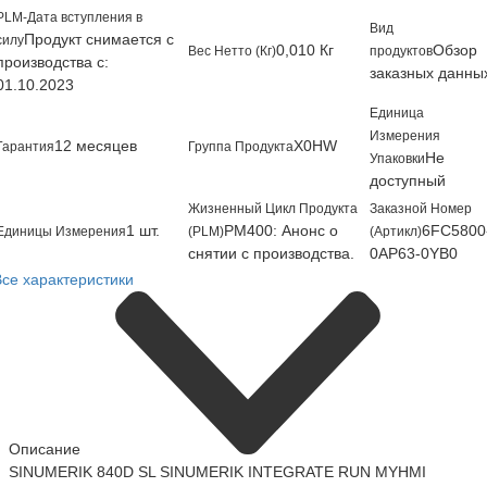
PLM-Дата вступления в
Вид
Продукт снимается с
силу
0,010 Кг
Обзор
Вес Нетто (Кг)
продуктов
производства с:
заказных данны
01.10.2023
Единица
Измерения
12 месяцев
X0HW
Гарантия
Группа Продукта
Не
Упаковки
доступный
Жизненный Цикл Продукта
Заказной Номер
1 шт.
PM400: Анонс о
6FC5800
Единицы Измерения
(PLM)
(Артикл)
снятии с производства.
0AP63-0YB0
Все характеристики
Описание
SINUMERIK 840D SL SINUMERIK INTEGRATE RUN MYHMI