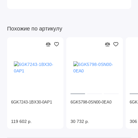
Похожие по артикулу
6GK7243-1BX30-0AP1
6GK5798-0SN00-0EA0
6GK
119 602 р.
30 732 р.
306