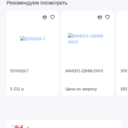
Рекомендуем посмотреть
5SY6316-7
6AV6371-1DH06-2XV3
1FK
5 211 р.
Цена по запросу
183