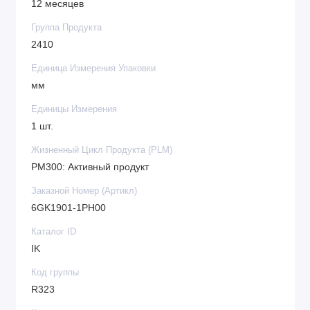
12 месяцев
Группа Продукта
2410
Единица Измерения Упаковки
мм
Единицы Измерения
1 шт.
Жизненный Цикл Продукта (PLM)
PM300: Активный продукт
Заказной Номер (Артикл)
6GK1901-1PH00
Каталог ID
IK
Код группы
R323