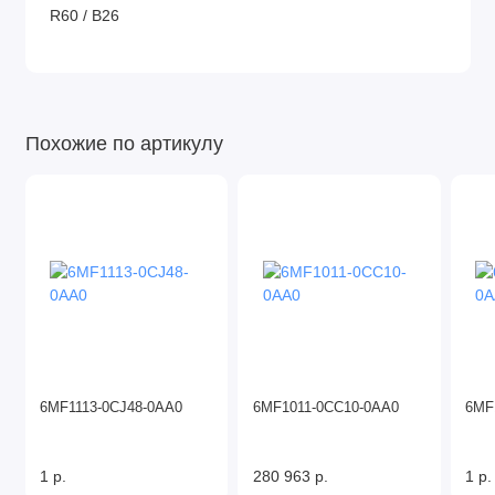
R60 / B26
Похожие по артикулу
6MF1113-0CJ48-0AA0
6MF1011-0CC10-0AA0
6MF
1 р.
280 963 р.
1 р.