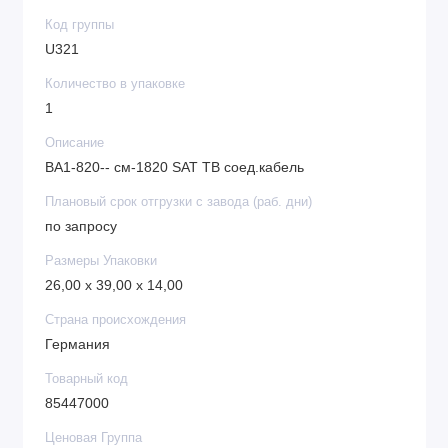
Код группы
U321
Количество в упаковке
1
Описание
BA1-820-- см-1820 SAT TB соед.кабель
Плановый срок отгрузки с завода (раб. дни)
по запросу
Размеры Упаковки
26,00 x 39,00 x 14,00
Страна происхождения
Германия
Товарный код
85447000
Ценовая Группа