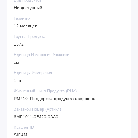
Вид продуктов
Не доступный
Гарантия
12 месяцев
Группа Продукта
1372
Единица Измерения Упаковки
см
Единицы Измерения
1 шт.
Жизненный Цикл Продукта (PLM)
PM410: Поддержка продукта завершена
Заказной Номер (Артикл)
6MF1011-0BJ20-0AA0
Каталог ID
SICAM