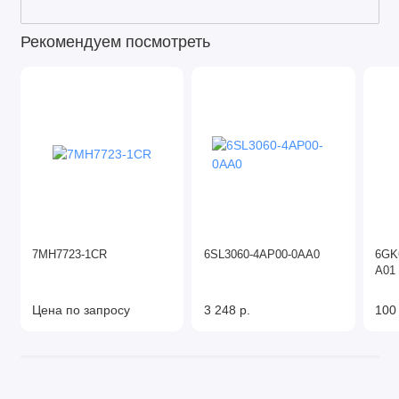
Рекомендуем посмотреть
7MH7723-1CR
6SL3060-4AP00-0AA0
6GK
A01
Цена по запросу
3 248 р.
100