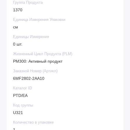
Группа Продукта
1370
Единица Измерения Упаковки
см
Единицы Измерения
0 шт.
Жизненный Цикл Продукта (PLM)
PM300: Активный продукт
Заказной Номер (Артикл)
6MF2802-2AA10
Каталог ID
PTD/EA
Код группы
U321
Количество в упаковке
1