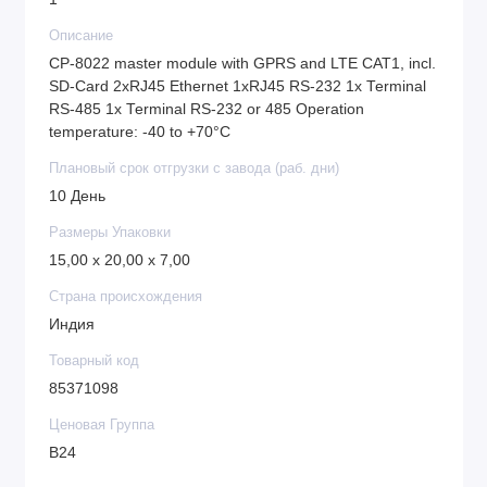
Описание
CP-8022 master module with GPRS and LTE CAT1, incl.
SD-Card 2xRJ45 Ethernet 1xRJ45 RS-232 1x Terminal
RS-485 1x Terminal RS-232 or 485 Operation
temperature: -40 to +70°C
Плановый срок отгрузки с завода (раб. дни)
10 День
Размеры Упаковки
15,00 x 20,00 x 7,00
Страна происхождения
Индия
Товарный код
85371098
Ценовая Группа
B24