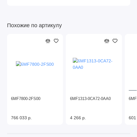
Похожие по артикулу
6MF7800-2FS00
6MF1313-0CA72-0AA0
6MF
766 033 р.
4 266 р.
601