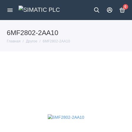
0
6MF2802-2AA10
Главная
Другое
6MF2802-2AA10