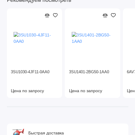
3SU1030-4JF11-0AA0
3SU1401-2BG50-1AA0
6AV
Цена по запросу
Цена по запросу
Цен
Быстрая доставка