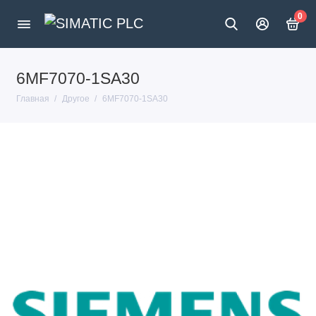
0
6MF7070-1SA30
Главная
Другое
6MF7070-1SA30