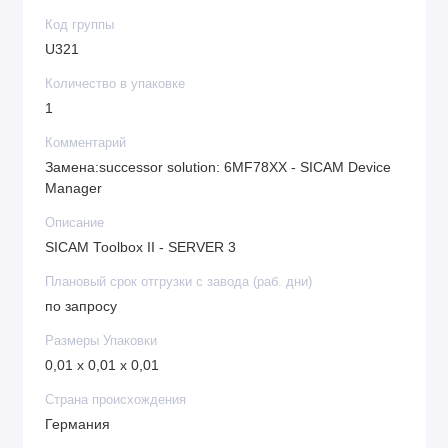
Код группы
U321
Количество в упаковке
1
Комментарий
Замена:successor solution: 6MF78XX - SICAM Device
Manager
Описание
SICAM Toolbox II - SERVER 3
Плановый срок отгрузки с завода (раб. дни)
по запросу
Размеры Упаковки
0,01 x 0,01 x 0,01
Страна происхождения
Германия