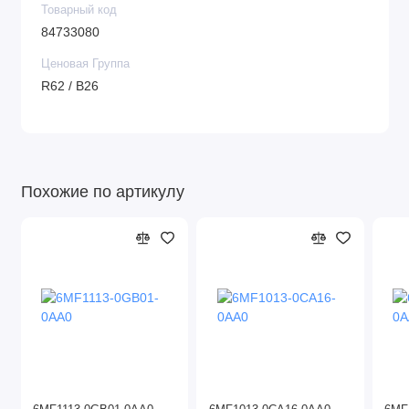
Товарный код
84733080
Ценовая Группа
R62 / B26
Похожие по артикулу