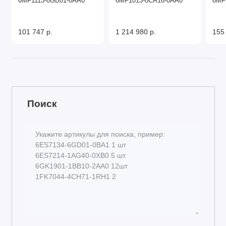
6MF1113-0GB01-0AA0
6MF1013-0CA16-0AA0
6MF
101 747 р.
1 214 980 р.
155
Поиск