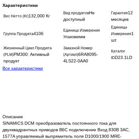
Характеристики
Не
12
Вид продуктов
Гарантия
132,000 Кг
Вес Нетто (Кг)
доступный
месяцев
Единицы
Единица Измерения
4106
1
Группа Продукта
Измерения
мм
Упаковки
шт.
Жизненный Цикл Продукта
Заказной Номер
Каталог
PM300: Активный
6RA8095-
(PLM)
(Артикл)
D23.1LD
ID
продукт
4LS22-0AA0
Все характеристики
Описание
SINAMICS DCM преобразователь постоянного тока для
двухквадрантных приводов B6C подключение Вход 830В 3AC,
1577A управляемый выпрямитель поля D1000/1900 MRE-