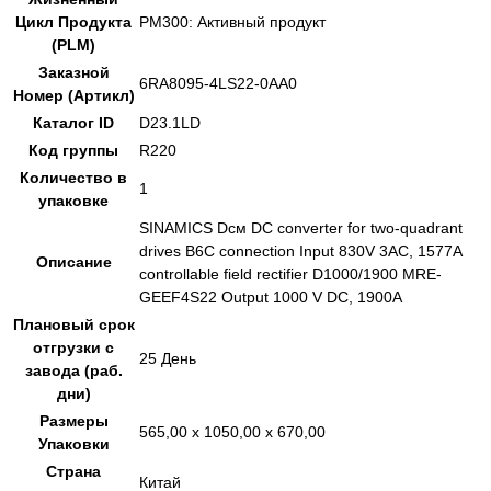
Цикл Продукта
PM300: Активный продукт
(PLM)
Заказной
6RA8095-4LS22-0AA0
Номер (Артикл)
Каталог ID
D23.1LD
Код группы
R220
Количество в
1
упаковке
SINAMICS Dсм DC converter for two-quadrant
drives B6C connection Input 830V 3AC, 1577A
Описание
controllable field rectifier D1000/1900 MRE-
GEEF4S22 Output 1000 V DC, 1900A
Плановый срок
отгрузки с
25 День
завода (раб.
дни)
Размеры
565,00 x 1050,00 x 670,00
Упаковки
Страна
Китай