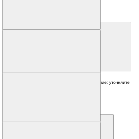
6RA7098-4DV62-0
1 р.
Запросить цену
Наличие: уточняйте
Код товара: 56102-01
6RA8078-6DV62-0AA0-Z G00+G10+S01
567 154 р.