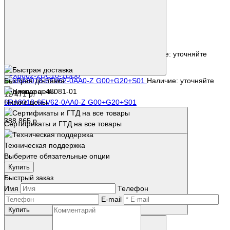
Наличие: уточняйте
Код товара: 46633-01
6FX8002-2DC10-1DD0
Быстрая доставка
Наличие: уточняйте
Код товара: 48081-01
12 471 р.
6RA8018-6FV62-0AA0-Z G00+G20+S01
Низкие цены
388 865 р.
Сертификаты и ГТД на все товары
Техническая поддержка
Выберите обязательные опции
Купить
Быстрый заказ
Купить
Имя
Телефон
E-mail
Купить