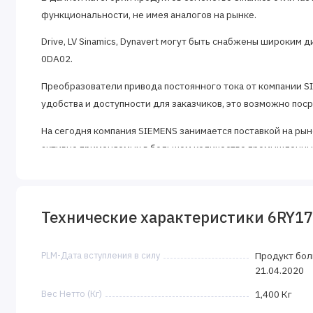
функциональности, не имея аналогов на рынке.
Drive, LV Sinamics, Dynavert могут быть снабжены широким
0DA02.
Преобразователи привода постоянного тока от компании 
удобства и доступности для заказчиков, это возможно по
На сегодня компания SIEMENS занимается поставкой на рын
активно применяемых в большом количестве промышленных
двигатели SINAMICS DCM являются новым поколением преоб
простотой монтажа.
Благодаря применению принципов модульности в исполнен
Технические характеристики 6RY1
смонтированы.
Так же SINAMICS DCP предоставляет варианты в сфере 2-н
PLM-Дата вступления в силу
Продукт бол
21.04.2020
Вес Нетто (Кг)
1,400 Кг