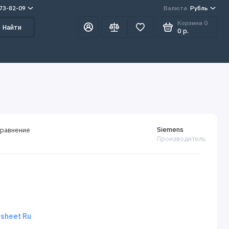
273-82-09
Валюта
Рубль
Корзина
0
Найти
0 р.
Siemens
сравнение
Производитель
sheet Ru