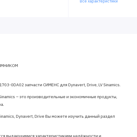
Все характеристики
ЕММНИКОМ
03-0DA02 запчасти СИМЕНС для Dynavert, Drive, LV Sinamics.
inamics – это производительные и экономичные продукты,
а.
namics, Dynavert, Drive Вы можете изучить данный раздел
ается выдающимися характеристиками надёжности и