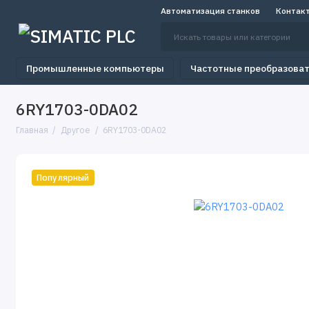
Автоматизация станков
Контак
Промышленные компьютеры
Частотные преобразова
6RY1703-0DA02
Главная
Другое
6RY1703-0DA02
Популярный