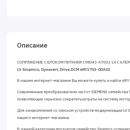
Описание
СОПРЯЖЕНИЕ С БЛОКОМ ПИТАНИЯ C98043-A7002-L4 С КЛ
LV Sinamics, Dynavert, Drive,DCM 6RY1703-0DA02
В нашем интернет-магазине Вы можете купить и найти 6RY17
Современные преобразователи частот SIEMENS семейства S
позволяющие серьезно сократитьзатраты на систему мотор
Для ознакомления со списком устройств модернизации LV Si
нашего интернет-магазина.
В данной категории продуктов семейство Sinamics отлич