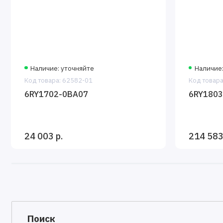
Наличие: уточняйте
Наличие:
Код товара: 62582-01
Код товара
6RY1702-0BA07
6RY180
24 003 р.
214 583
Поиск