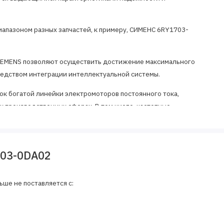
 диапазоном разных запчастей, к примеру, СИМЕНС 6RY1703-
SIEMENS позволяют осуществить достижение максимального
средством интеграции интеллектуальной системы.
ок богатой линейки электромоторов постоянного тока,
 производственных сферах. В том числе, частотные
разоватлей частот и отличаются компактностью, гибкостью и
ии продукции любые аксессуары могут быть легко и быстро
703-0DA02
аправленных частотных преобразователей DC-DC.
ьше не поставляется с: