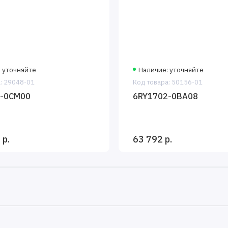
 уточняйте
Наличие: уточняйте
: 29048-01
Код товара: 50156-01
3-0CM00
6RY1702-0BA08
 р.
63 792 р.