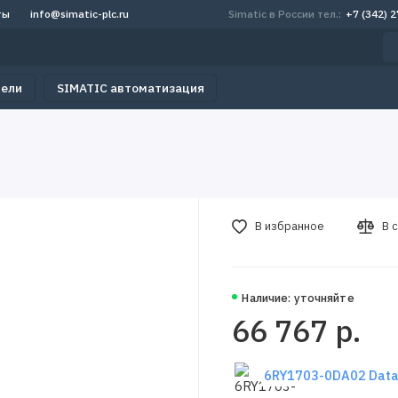
ты
info@simatic-plc.ru
Simatic в России тел.:
+7 (342) 
тели
SIMATIC автоматизация
В избранное
В 
Наличие: уточняйте
66 767 р.
6RY1703-0DA02 Data