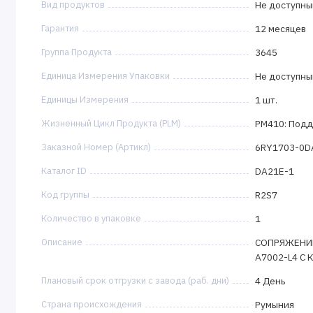
Вид продуктов
Не доступны
Гарантия
12 месяцев
Группа Продукта
3645
Единица Измерения Упаковки
Не доступны
Единицы Измерения
1 шт.
Жизненный Цикл Продукта (PLM)
PM410: Подд
Заказной Номер (Артикл)
6RY1703-0D
Каталог ID
DA21E-1
Код группы
R2S7
Количество в упаковке
1
Описание
СОПРЯЖЕНИЕ
A7002-L4 С
Плановый срок отгрузки с завода (раб. дни)
4 День
Страна происхождения
Румыния