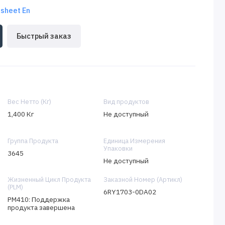
sheet En
Быстрый заказ
Вес Нетто (Кг)
Вид продуктов
1,400 Кг
Не доступный
Группа Продукта
Единица Измерения
Упаковки
3645
Не доступный
Жизненный Цикл Продукта
Заказной Номер (Артикл)
(PLM)
6RY1703-0DA02
PM410: Поддержка
продукта завершена