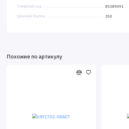
Товарный код
85389091
Ценовая Группа
3S0
Похожие по артикулу