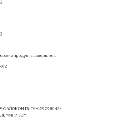
й
й
ержка продукта завершена
A02
 С БЛОКОМ ПИТАНИЯ C98043-
 КЛЕММНИКОМ