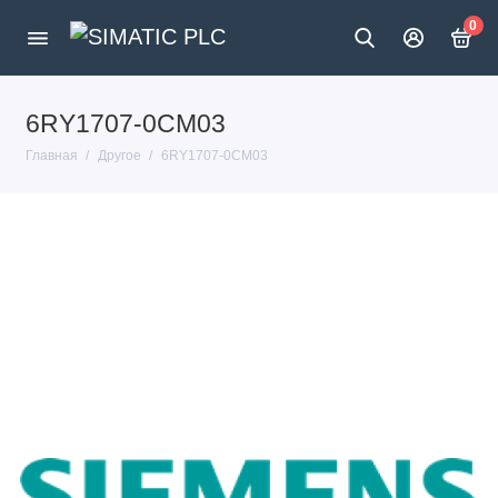
0
6RY1707-0CM03
Главная
Другое
6RY1707-0CM03