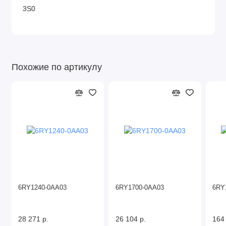
3S0
Похожие по артикулу
6RY1240-0AA03
6RY1700-0AA03
6RY
28 271 р.
26 104 р.
164