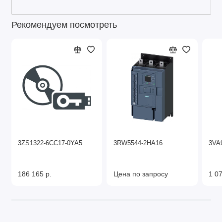
Рекомендуем посмотреть
3ZS1322-6CC17-0YA5
3RW5544-2HA16
3VA
186 165 р.
Цена по запросу
1 07