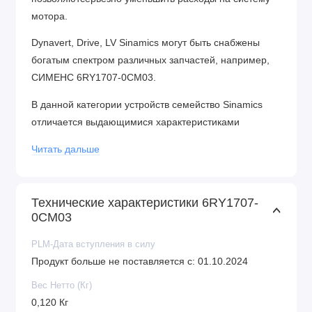
мотора.
Dynavert, Drive, LV Sinamics могут быть снабжены
богатым спектром различных запчастей, например,
СИМЕНС 6RY1707-0CM03.
В данной категории устройств семейство Sinamics
отличается выдающимися характеристиками
функциональности и надёжности, не имея аналогов
Читать дальше
на рынке.
Так же SINAMICS DCP предоставляет варианты в
Технические характеристики 6RY1707-
области 2-направленных преобразоватлей частот
0CM03
DC-DC.
PLM-Дата вступления в силу
С помощью применения принципов блочности в
Продукт больше не поставляется с: 01.10.2024
исполнении продукции любые запчасти могут быть
просто и быстро смонтированы.
Вес Нетто (Кг)
0,120 Кг
Для ознакомления со списком устройств