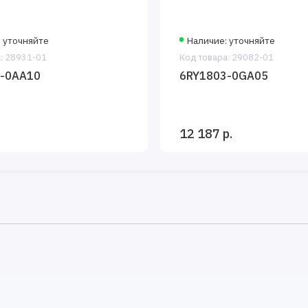
 уточняйте
Наличие: уточняйте
: 28931-01
Код товара: 29082-01
-0AA10
6RY1803-0GA05
12 187 р.