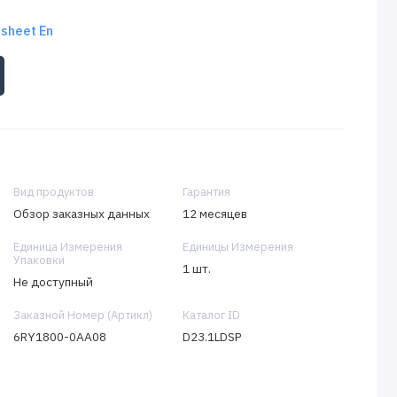
sheet En
Вид продуктов
Гарантия
Обзор заказных данных
12 месяцев
Единица Измерения
Единицы Измерения
Упаковки
1 шт.
Не доступный
Заказной Номер (Артикл)
Каталог ID
6RY1800-0AA08
D23.1LDSP