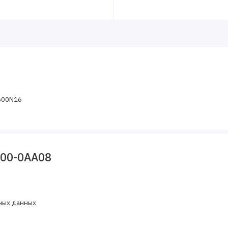
Z600N16
800-0AA08
ных данных