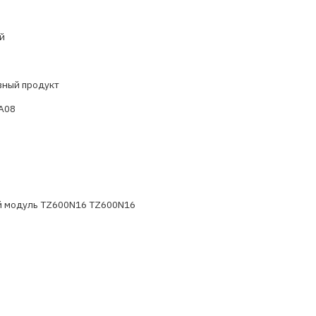
й
вный продукт
A08
й модуль TZ600N16 TZ600N16