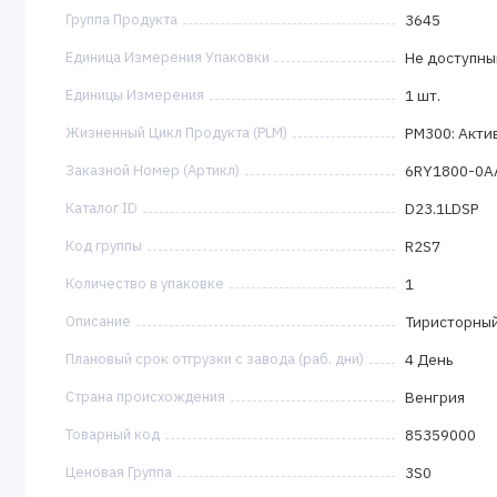
Группа Продукта
3645
Единица Измерения Упаковки
Не доступны
Единицы Измерения
1 шт.
Жизненный Цикл Продукта (PLM)
PM300: Акти
Заказной Номер (Артикл)
6RY1800-0A
Каталог ID
D23.1LDSP
Код группы
R2S7
Количество в упаковке
1
Описание
Тиристорны
Плановый срок отгрузки с завода (раб. дни)
4 День
Страна происхождения
Венгрия
Товарный код
85359000
Ценовая Группа
3S0