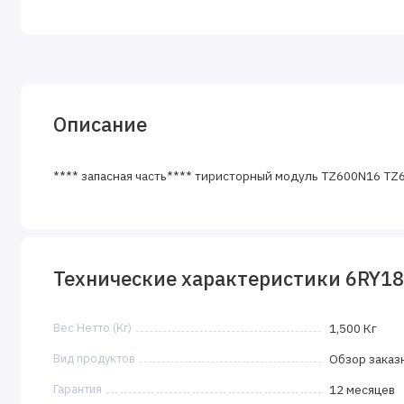
Описание
**** запасная часть**** тиристорный модуль TZ600N16 T
Технические характеристики 6RY1
Вес Нетто (Кг)
1,500 Кг
Вид продуктов
Обзор заказ
Гарантия
12 месяцев