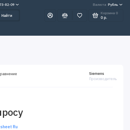
273-82-09
Валюта
Рубль
Корзина
0
Найти
0 р.
Siemens
сравнение
Производитель
просу
sheet Ru