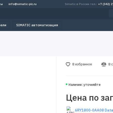
ты
info@simatic-plc.ru
Simatic в России тел.:
+7 (342) 
тели
SIMATIC автоматизация
В избранное
В 
Наличие: уточняйте
Цена по за
6RY1800-0AA08 Data