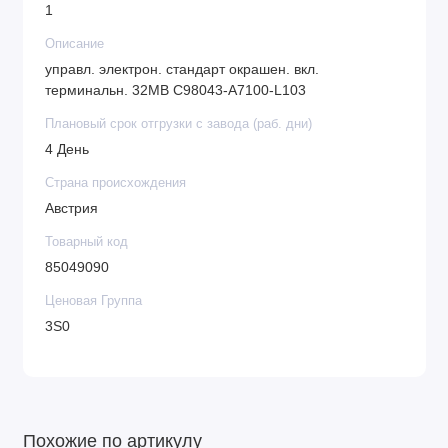
1
Описание
управл. электрон. стандарт окрашен. вкл.
терминальн. 32MB C98043-A7100-L103
Плановый срок отгрузки с завода (раб. дни)
4 День
Страна происхождения
Австрия
Товарный код
85049090
Ценовая Группа
3S0
Похожие по артикулу