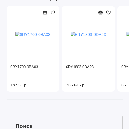
6RY1700-0BA03
6RY1803-0DA23
6RY
18 557 р.
265 645 р.
65 1
Поиск