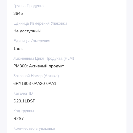
Группа Продукта
3645
Единица Измерения Упаковки
Не доступный
Единицы Измерения
1 шт.
Жизненный Цикл Продукта (PLM)
PM300: Активный продукт
Заказной Номер (Артикл)
6RY1803-0AA20-0AA1
Каталог ID
D23.1LDSP
Код группы
R2S7
Количество в упаковке