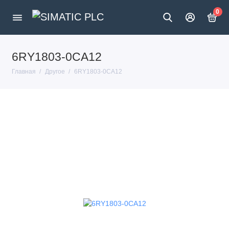
0
6RY1803-0CA12
Главная
Другое
6RY1803-0CA12