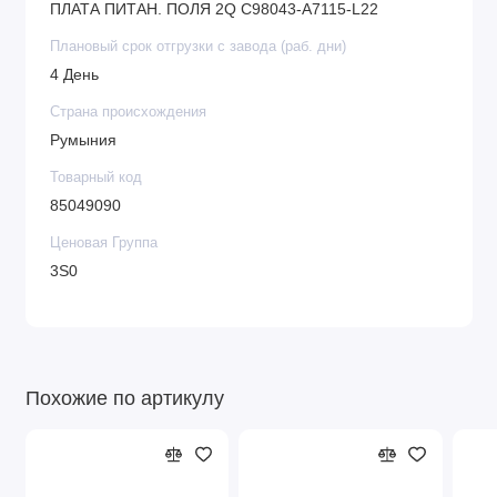
ПЛАТА ПИТАН. ПОЛЯ 2Q C98043-A7115-L22
Плановый срок отгрузки с завода (раб. дни)
4 День
Страна происхождения
Румыния
Товарный код
85049090
Ценовая Группа
3S0
Похожие по артикулу