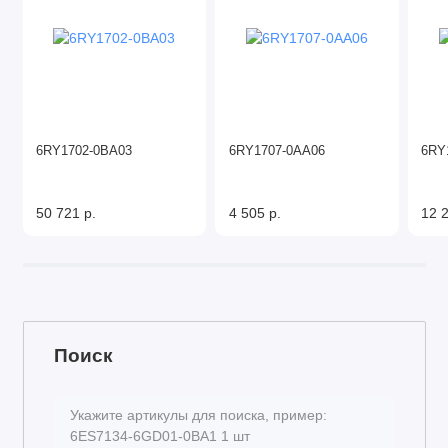
6RY1702-0BA03
6RY1707-0AA06
6RY
50 721 р.
4 505 р.
12 2
Поиск