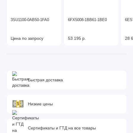
3SU1100-0AB50-1FA0
6FX5008-1BB61-1BE0
6ES
Цена по запросу
53 195 р.
28 6
Быстрая доставка
Низкие цены
Сертификаты и ГТД на все товары