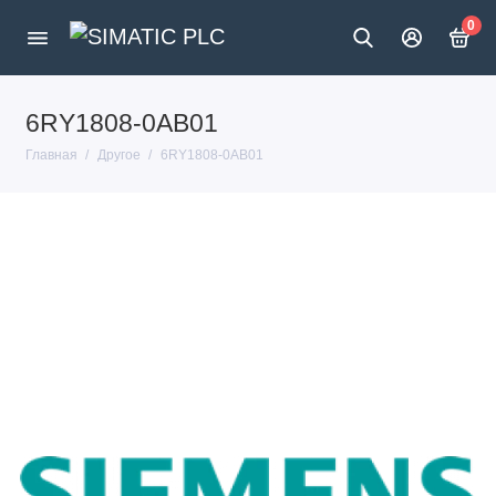
0
6RY1808-0AB01
Главная
Другое
6RY1808-0AB01