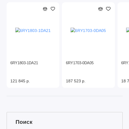
6RY1803-1DA21
6RY1703-0DA05
6RY
121 845 р.
187 523 р.
18 7
Поиск