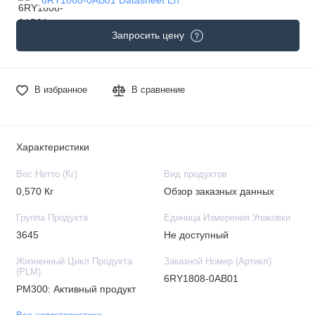
Запросить цену
В избранное
В сравнение
Характеристики
Вес Нетто (Кг)
Вид продуктов
0,570 Кг
Обзор заказных данных
Группа Продукта
Единица Измерения Упаковки
3645
Не доступный
Жизненный Цикл Продукта
Заказной Номер (Артикл)
(PLM)
6RY1808-0AB01
PM300: Активный продукт