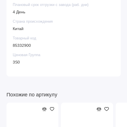
Плановый срок отгрузки с завода (раб. дни)
4 День
Страна происхождения
Китай
Товарный код
85332900
Ценовая Группа
3S0
Похожие по артикулу