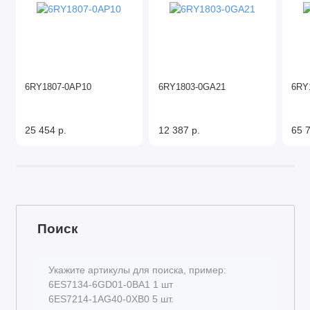
6RY1807-0AP10
6RY1803-0GA21
6RY
25 454 р.
12 387 р.
65 7
Поиск