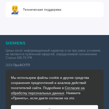
Техническая поддержка
Цены носят информационный характер и ни при каких условиях
не являются публичной офертой, определяемой положением
Статьи 435 ГК РФ.
2024
ПроАСУТП
Мы используем файлы cookie и другие средства
Simatic в России тел.:
сохранения предпочтений и анализа действий
+7 (342) 273-82-09
посетителей сайта. Подробнее в
Согласие на
Обратный звонок
обработку персональных данных
. Нажмите
Будни, с 09.00 до 19.00
«Принять», если даете согласие на это.