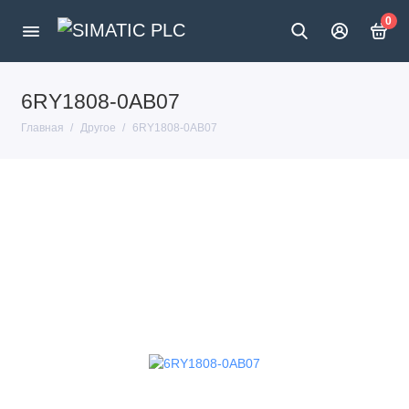
0
6RY1808-0AB07
Главная
Другое
6RY1808-0AB07